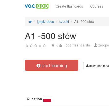
Create flashcards
Courses
języki obce
czeski
A1 -500 słów
A1 -500 słów
0
508 flashcards
zerop
start learning
download mp3
Question