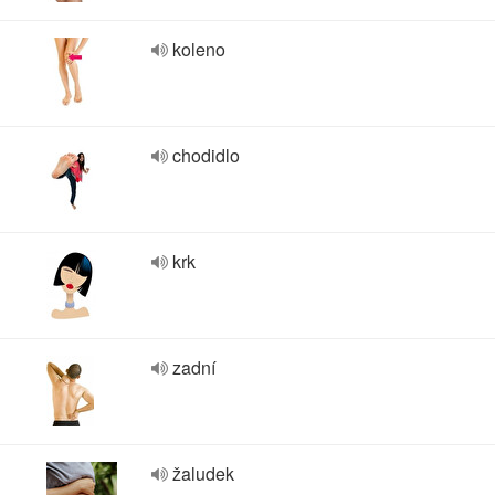
koleno
chodidlo
krk
zadní
žaludek