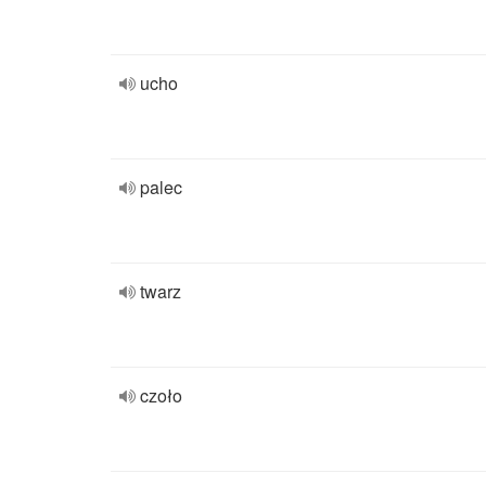
ucho
palec
twarz
czoło