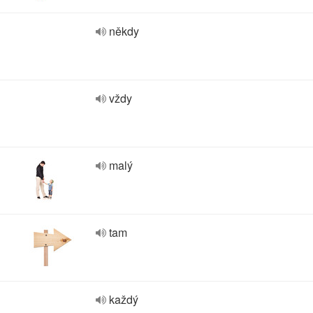
někdy
vždy
malý
tam
každý