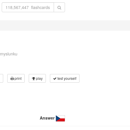
omyslunku
print
play
test yourself
Answer