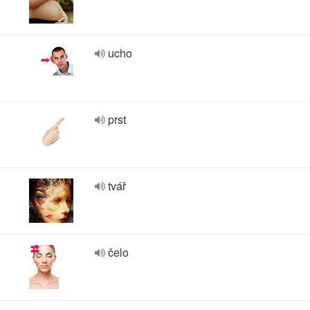
ucho
prst
tvář
čelo