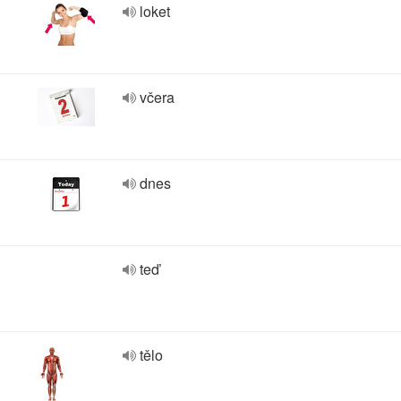
loket
včera
dnes
teď
tělo