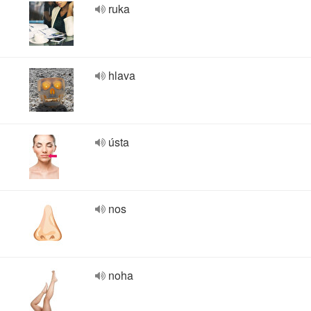
ruka
hlava
ústa
nos
noha