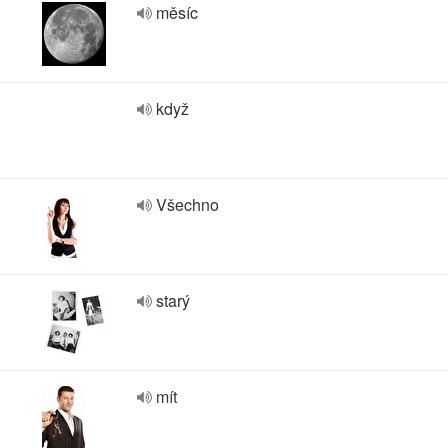
měsíc
když
Všechno
starý
mít