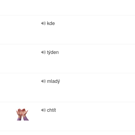
kde
týden
mladý
chtít