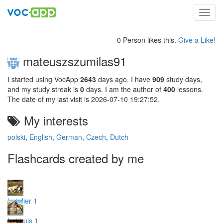
Toggl
navig
0 Person likes this.
Give a Like!
mateuszszumilas91
I started using VocApp
2643
days ago. I have
909
study days,
and my study streak is
0
days. I am the author of
400
lessons.
The date of my last visit is 2026-07-10 19:27:52.
My interests
polski
,
English
,
German
,
Czech
,
Dutch
Flashcards created by me
het dier 1
het huis 1