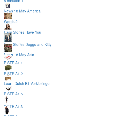
5 minuten 1
News 18 May America
Words 2
Easy Stories Have You
Easy Stories Doggo and Kitty
News 18 May Asia
P STE A1.1
P STE A1.2
Learn Dutch B1 Verkiezingen
P STE A1.5
P STE A1.3