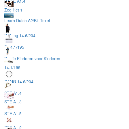
P STE A1.4
Zeg Het 1
Learn Dutch A2/B1 Texel
P Gang 14.6/204
P 14.1/195
Beetje Kinderen voor Kinderen
14.1/195
GANG 14.6/204
STE A1.4
STE A1.3
STE A1.5
STE A1.2