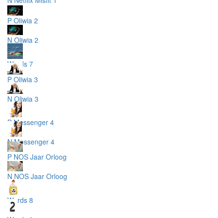
N Netflix Misfit 1
P Oliwia 2
N Oliwia 2
Words 7
P Oliwia 3
N Oliwia 3
P Messenger 4
N Messenger 4
P NOS Jaar Orloog
N NOS Jaar Orloog
Words 8