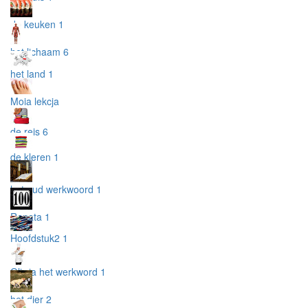
de keuken 1
het lichaam 6
het land 1
Moja lekcja
de reis 6
de kleren 1
het oud werkwoord 1
Renata 1
Hoofdstuk2 1
Oliwia het werkword 1
het dier 2