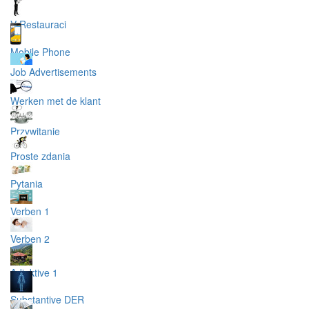
V Restauraci
Mobile Phone
Job Advertisements
Werken met de klant
Przywitanie
Proste zdania
Pytania
Verben 1
Verben 2
Adjektive 1
Substantive DER