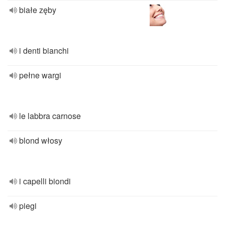
białe zęby
i denti bianchi
pełne wargi
le labbra carnose
blond włosy
i capelli biondi
piegi