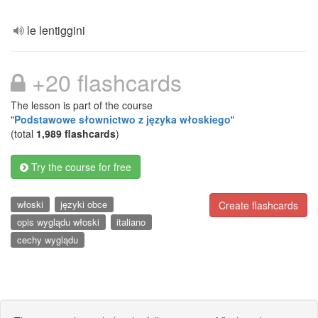
le lentiggini
+20 flashcards
The lesson is part of the course
"
Podstawowe słownictwo z języka włoskiego
"
(total
1,989 flashcards
)
Try the course for free
włoski
języki obce
Create flashcards
opis wyglądu włoski
italiano
cechy wyglądu