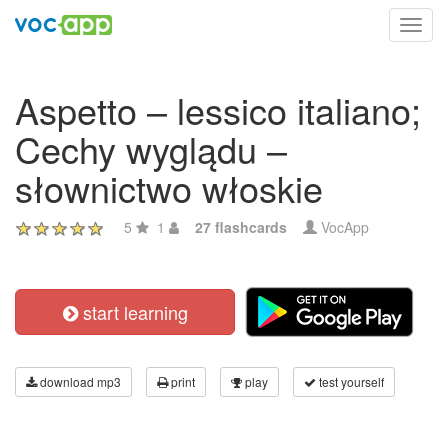
Toggl
navig
Aspetto – lessico italiano;
Cechy wyglądu –
słownictwo włoskie
5
1
27 flashcards
VocApp
start learning
download mp3
print
play
test yourself