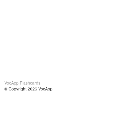
VocApp Flashcards
© Copyright 2026 VocApp
02-798 Mielczarskiego 8/58
Warsaw, Poland (EU)