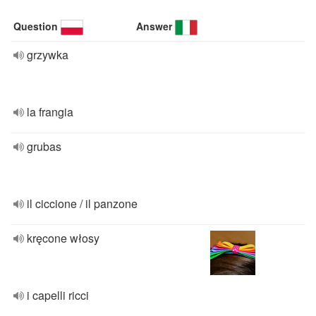
Question
Answer
grzywka
la frangia
grubas
il ciccione / il panzone
kręcone włosy
i capelli ricci