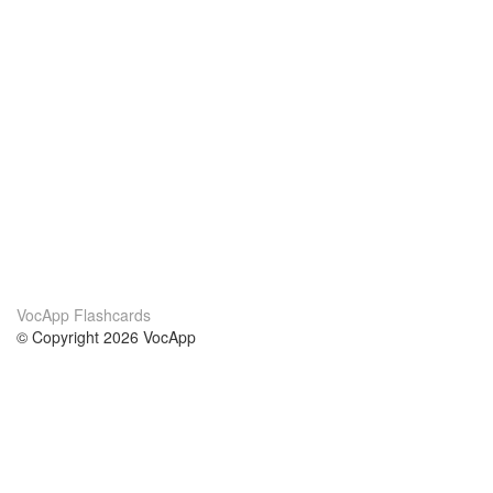
VocApp Flashcards
© Copyright 2026 VocApp
02-798 Mielczarskiego 8/58
Warsaw, Poland (EU)