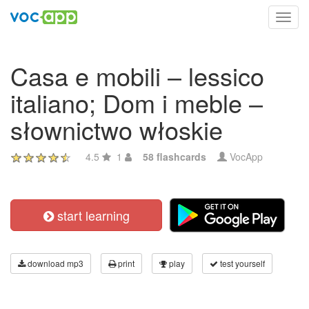
Toggl
navig
Casa e mobili – lessico
italiano; Dom i meble –
słownictwo włoskie
4.5
1
58 flashcards
VocApp
start learning
download mp3
print
play
test yourself