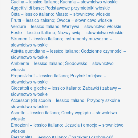
Cucina – lessico italiano; Kuchnia – słownictwo włoskie
Aggettivi di base; Podstawowe przymiotniki włoskie
Citta – lessico italiano; Miasto – słownictwo włoskie
Frutti – lessico italiano; Owoce – słownictwo włoskie
Verdure – lessico italiano; Warzywa – słownictwo włoskie
Feste – lessico italiano; Nazwy świąt – słownictwo włoskie
Strumenti - lessico italiano; Instrumenty muzyczne –
słownictwo włoskie
Attivita quotidiane – lessico italiano; Codzienne czynności –
słownictwo włoskie
Ambiente – lessico italiano; Środowisko – słownictwo
włoskie
Preposizioni – lessico italiano; Przyimki miejsca –
słownictwo włoskie
Giocattoli e gioche – lessico italiano; Zabawki i zabawy –
słownictwo włoskie
Accessori (di) scuola – lessico italiano; Przybory szkolne –
słownictwo włoskie
Aspetto – lessico italiano; Cechy wyglądu – słownictwo
włoskie
Emozioni – lessico italiano; Uczucia i emocje – słownictwo
włoskie
Personalita – lessico italiano; Charakter i osobowość –