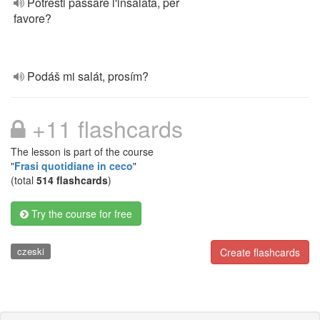
Potresti passare l'insalata, per
favore?
Podáš mi salát, prosím?
+11 flashcards
The lesson is part of the course
"
Frasi quotidiane in ceco
"
(total
514 flashcards
)
Try the course for free
czeski
Create flashcards