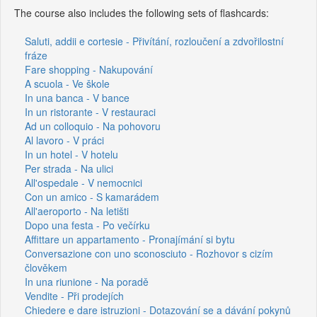
The course also includes the following sets of flashcards:
Saluti, addii e cortesie - Přivítání, rozloučení a zdvořilostní
fráze
Fare shopping - Nakupování
A scuola - Ve škole
In una banca - V bance
In un ristorante - V restauraci
Ad un colloquio - Na pohovoru
Al lavoro - V práci
In un hotel - V hotelu
Per strada - Na ulici
All'ospedale - V nemocnici
Con un amico - S kamarádem
All'aeroporto - Na letišti
Dopo una festa - Po večírku
Affittare un appartamento - Pronajímání si bytu
Conversazione con uno sconosciuto - Rozhovor s cizím
člověkem
In una riunione - Na poradě
Vendite - Při prodejích
Chiedere e dare istruzioni - Dotazování se a dávání pokynů