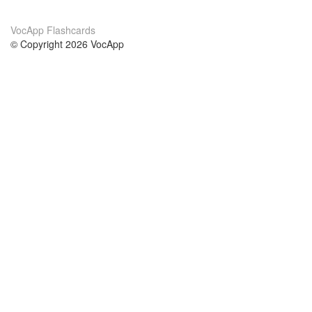
VocApp Flashcards
© Copyright 2026 VocApp
02-798 Mielczarskiego 8/58
Warsaw, Poland (EU)
About Us
Conditions
our team
100% guarantee
Blog
privacy policy
terms
Contact
GDPR
contact
Courses
Help