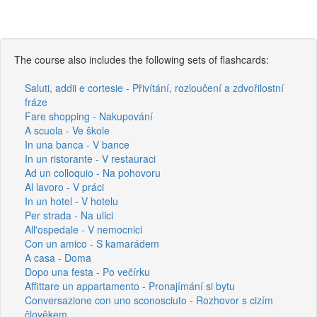
The course also includes the following sets of flashcards:
Saluti, addii e cortesie - Přivítání, rozloučení a zdvořilostní
fráze
Fare shopping - Nakupování
A scuola - Ve škole
In una banca - V bance
In un ristorante - V restauraci
Ad un colloquio - Na pohovoru
Al lavoro - V práci
In un hotel - V hotelu
Per strada - Na ulici
All'ospedale - V nemocnici
Con un amico - S kamarádem
A casa - Doma
Dopo una festa - Po večírku
Affittare un appartamento - Pronajímání si bytu
Conversazione con uno sconosciuto - Rozhovor s cizím
člověkem