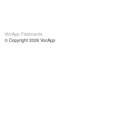
VocApp Flashcards
© Copyright 2026 VocApp
02-798 Mielczarskiego 8/58
Warsaw, Poland (EU)
About Us
Conditions
our team
100% guarantee
Blog
privacy policy
terms
Contact