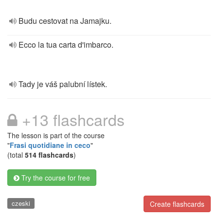
Budu cestovat na Jamajku.
Ecco la tua carta d'imbarco.
Tady je váš palubní lístek.
+13 flashcards
The lesson is part of the course
"
Frasi quotidiane in ceco
"
(total
514 flashcards
)
Try the course for free
czeski
Create flashcards