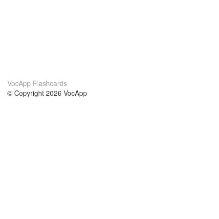
VocApp Flashcards
© Copyright 2026 VocApp
02-798 Mielczarskiego 8/58
Warsaw, Poland (EU)
About Us
Conditions