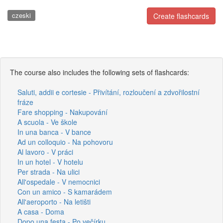
czeski
Create flashcards
The course also includes the following sets of flashcards:
Saluti, addii e cortesie - Přivítání, rozloučení a zdvořilostní
fráze
Fare shopping - Nakupování
A scuola - Ve škole
In una banca - V bance
Ad un colloquio - Na pohovoru
Al lavoro - V práci
In un hotel - V hotelu
Per strada - Na ulici
All'ospedale - V nemocnici
Con un amico - S kamarádem
All'aeroporto - Na letišti
A casa - Doma
Dopo una festa - Po večírku