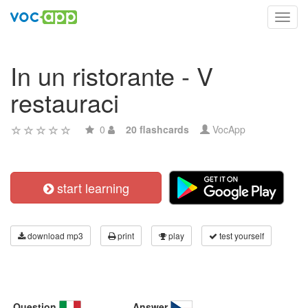
Toggl
navig
In un ristorante - V
restauraci
0
20 flashcards
VocApp
start learning
download mp3
print
play
test yourself
Question
Answer