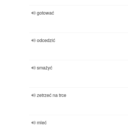
gotować
odcedzić
smażyć
zetrzeć na trce
mleć