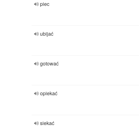
piec
ubijać
gotować
opiekać
siekać