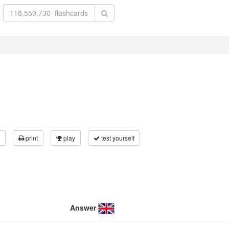
print
play
test yourself
Answer