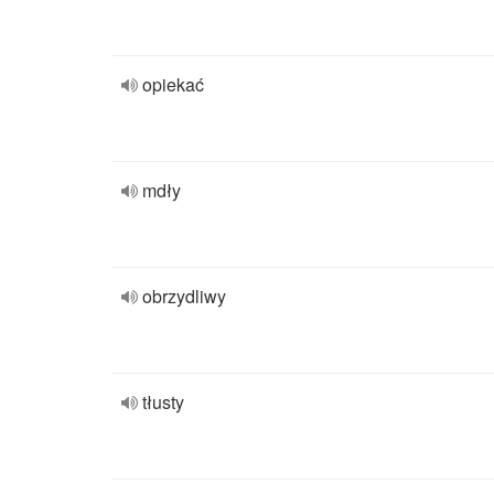
opiekać
mdły
obrzydliwy
tłusty