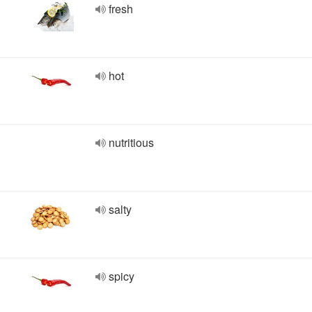
fresh
hot
nutritious
salty
spicy