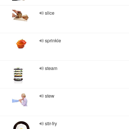
slice
sprinkle
steam
stew
stir-fry