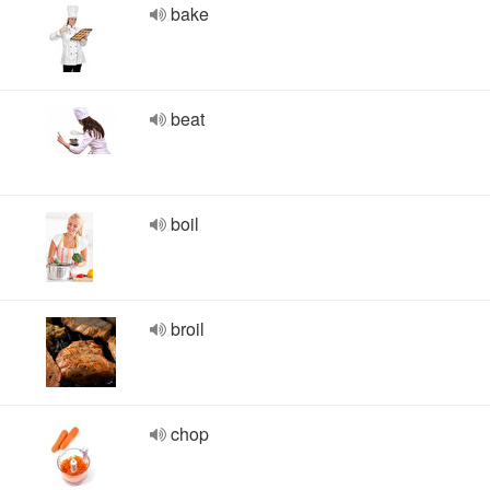
bake
beat
boil
broil
chop