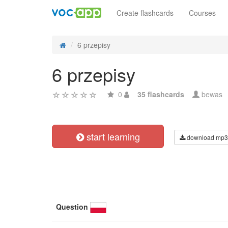
Create flashcards
Courses
6 przepisy
6 przepisy
0
35 flashcards
bewas
start learning
download mp3
Question