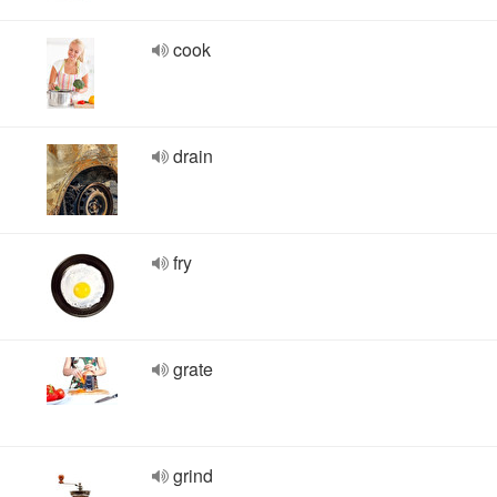
cook
drain
fry
grate
grind