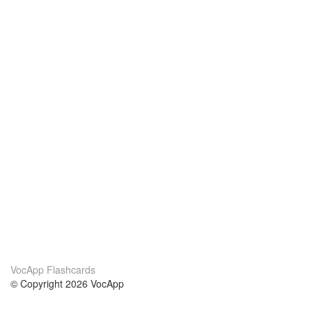
VocApp Flashcards
© Copyright 2026 VocApp
02-798 Mielczarskiego 8/58