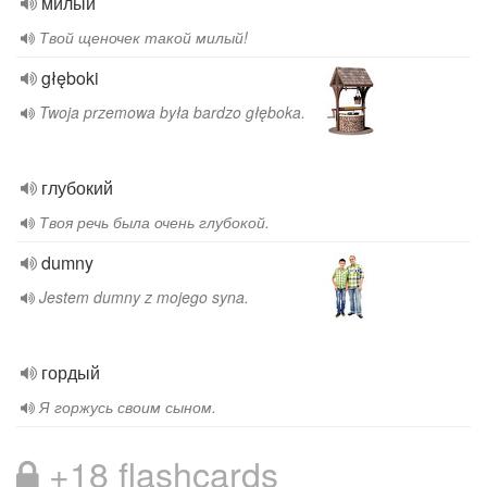
милый
Твой щеночек такой милый!
głęboki
Twoja przemowa była bardzo głęboka.
глубокий
Твоя речь была очень глубокой.
dumny
Jestem dumny z mojego syna.
гордый
Я горжусь своим сыном.
+18 flashcards