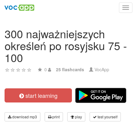
Toggl
navig
300 najważniejszych
określeń po rosyjsku 75 -
100
0
25 flashcards
VocApp
start learning
download mp3
print
play
test yourself