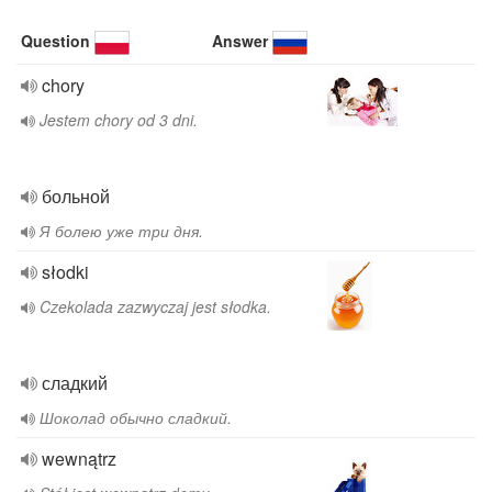
Question
Answer
chory
Jestem chory od 3 dni.
больной
Я болею уже три дня.
słodki
Czekolada zazwyczaj jest słodka.
сладкий
Шоколад обычно сладкий.
wewnątrz