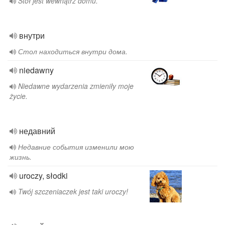
Stół jest wewnątrz domu.
внутри
Стол находиться внутри дома.
niedawny
Niedawne wydarzenia zmieniły moje
życie.
недавний
Недавние события изменили мою
жизнь.
uroczy, słodki
Twój szczeniaczek jest taki uroczy!