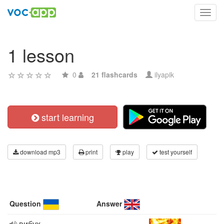
Toggl
navig
1 lesson
0
21 flashcards
ilyapik
start learning
download mp3
print
play
test yourself
Question
Answer
вибух