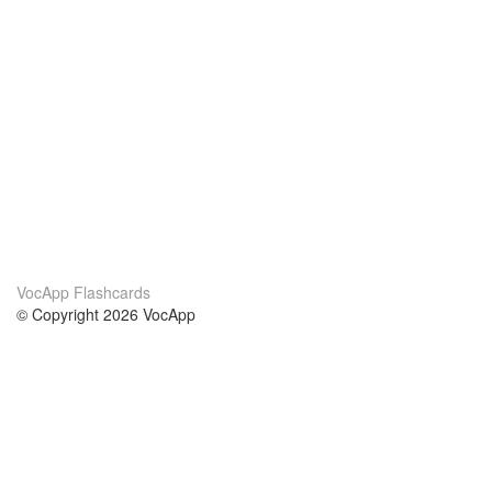
VocApp Flashcards
© Copyright 2026 VocApp
02-798 Mielczarskiego 8/58
Warsaw, Poland (EU)