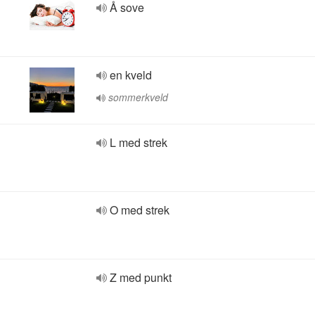
Å sove
en kveld
sommerkveld
L med strek
O med strek
Z med punkt