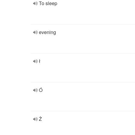
To sleep
evening
ł
Ó
Ż