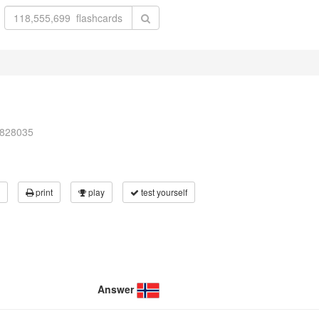
3828035
print
play
test yourself
Answer