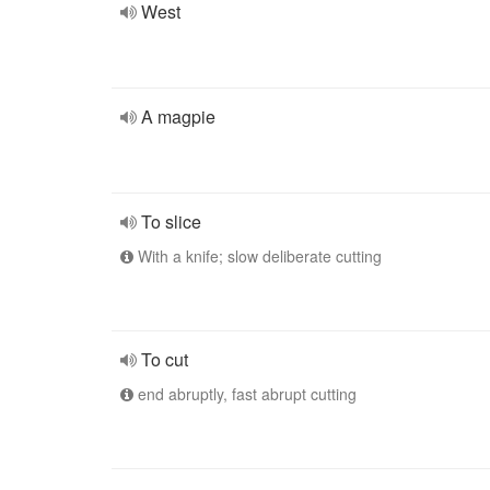
West
A magpie
To slice
With a knife; slow deliberate cutting
To cut
end abruptly, fast abrupt cutting