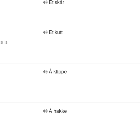
Et skår
Et kutt
e is
Å klippe
Å hakke