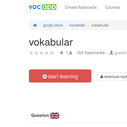
Create flashcards
Courses
języki obce
norweski
vokabular
vokabular
0
163 flashcards
guest
start learning
download mp3
Question