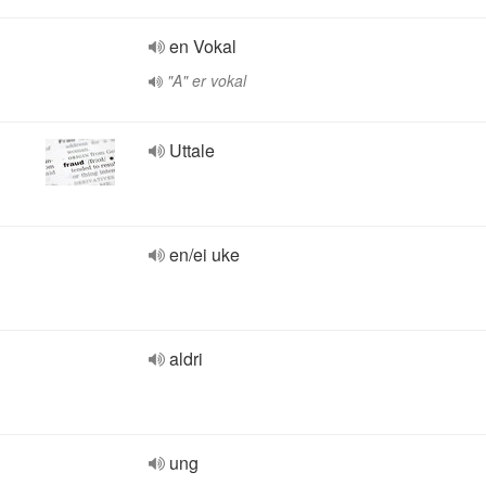
en Vokal
"A" er vokal
Uttale
en/ei uke
aldri
ung