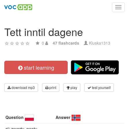
Toggl
navig
Tett inntil dagene
0
47 flashcards
Kluska1313
start learning
download mp3
print
play
test yourself
Question
Answer
zwarty, gęsty