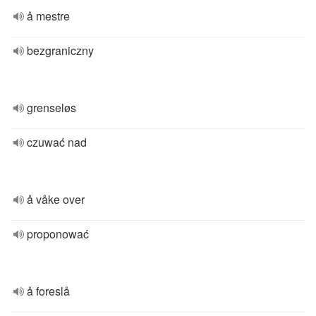
å mestre
bezgraniczny
grenseløs
czuwać nad
å våke over
proponować
å foreslå