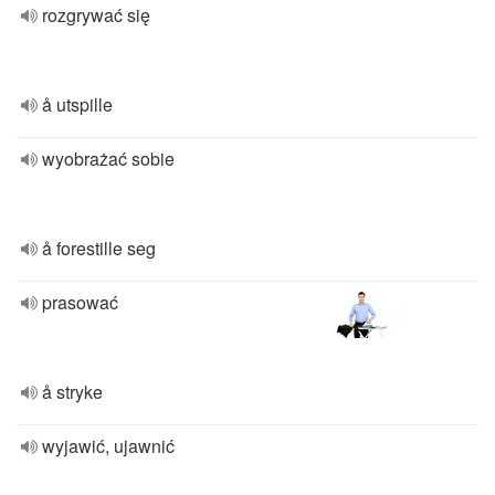
rozgrywać się
å utspille
wyobrażać sobie
å forestille seg
prasować
å stryke
wyjawić, ujawnić