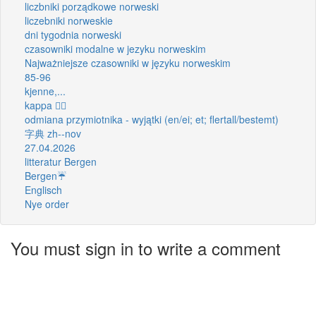
liczbniki porządkowe norweski
liczebniki norweskie
dni tygodnia norweski
czasowniki modalne w jezyku norweskim
Najważniejsze czasowniki w języku norweskim
85-96
kjenne,...
kappa 🦸‍♂️
odmiana przymiotnika - wyjątki (en/ei; et; flertall/bestemt)
字典 zh--nov
27.04.2026
litteratur Bergen
Bergen☔
Englisch
Nye order
You must sign in to write a comment