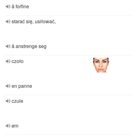
å forfine
starać się, usiłować,
å anstrenge seg
czoło
en panne
czule
øm