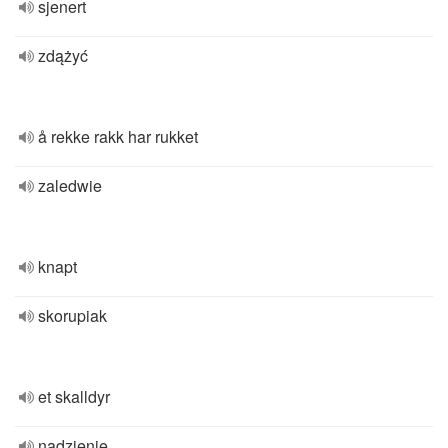
sjenert
zdążyć
å rekke rakk har rukket
zaledwie
knapt
skorupiak
et skalldyr
nadzienie