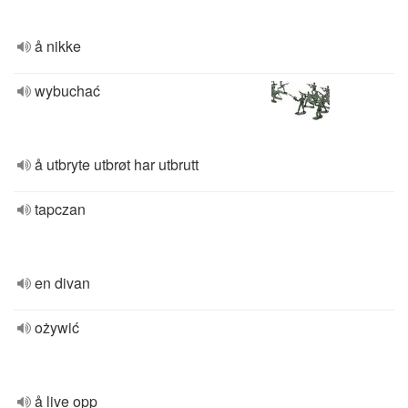
å nikke
wybuchać
å utbryte utbrøt har utbrutt
tapczan
en divan
ożywić
å live opp