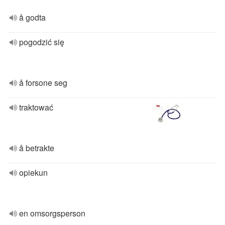
å godta
pogodzić się
å forsone seg
traktować
å betrakte
opiekun
en omsorgsperson