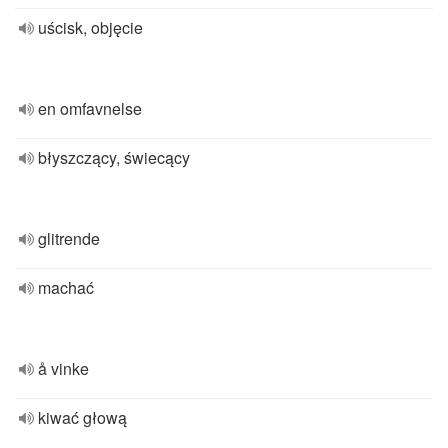
uścisk, objęcie
en omfavnelse
błyszczący, świecący
glitrende
machać
å vinke
kiwać głową