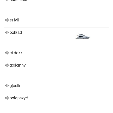
et fyll
pokład
et dekk
gościnny
gjestfri
polepszyć