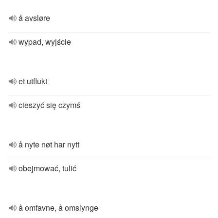
å avsløre
wypad, wyjście
et utflukt
cieszyć się czymś
å nyte nøt har nytt
obejmować, tulić
å omfavne, å omslynge