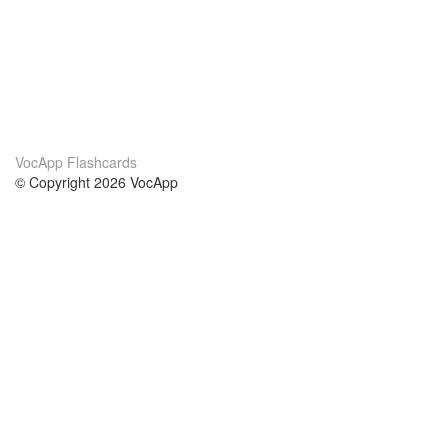
VocApp Flashcards
© Copyright 2026 VocApp
02-798 Mielczarskiego 8/58
Warsaw, Poland (EU)
About Us
Conditions