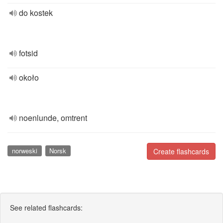
do kostek
fotsid
około
noenlunde, omtrent
norweski
Norsk
Create flashcards
See related flashcards: