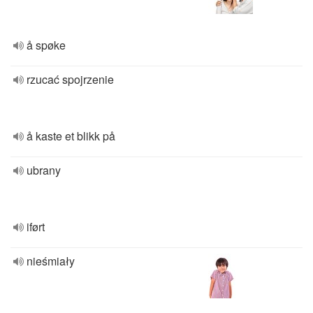
å spøke
rzucać spojrzenie
å kaste et blikk på
ubrany
iført
nieśmiały