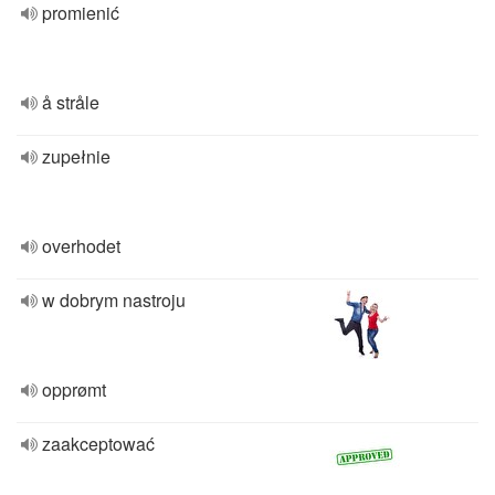
promienić
å stråle
zupełnie
overhodet
w dobrym nastroju
opprømt
zaakceptować