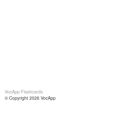
VocApp Flashcards
© Copyright 2026 VocApp
02-798 Mielczarskiego 8/58
Warsaw, Poland (EU)