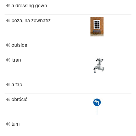
a dressing gown
poza, na zewnatrz
outside
kran
a tap
obrócić
turn