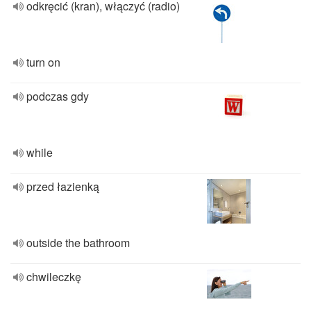
odkręcić (kran), włączyć (radio)
turn on
podczas gdy
while
przed łazienką
outside the bathroom
chwileczkę