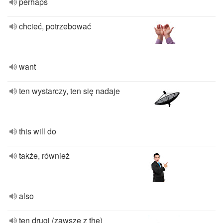
perhaps
chcieć, potrzebować
want
ten wystarczy, ten się nadaje
this will do
także, również
also
ten drugi (zawsze z the)