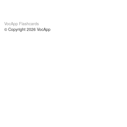
VocApp Flashcards
© Copyright 2026 VocApp
02-798 Mielczarskiego 8/58
Warsaw, Poland (EU)
About Us
Conditions
our team
100% guarantee
Blog
privacy policy
terms
Contact
GDPR
contact