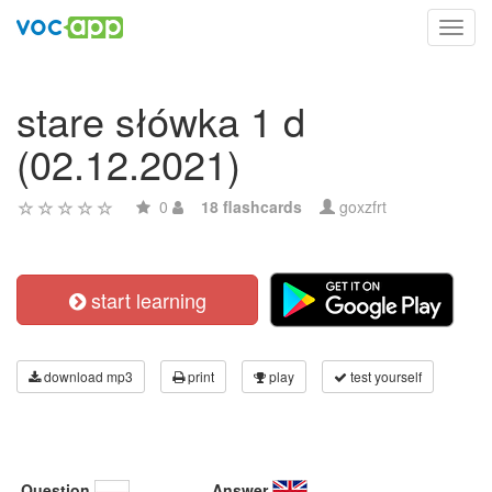
Toggl
navig
stare słówka 1 d
(02.12.2021)
0
18 flashcards
goxzfrt
start learning
download mp3
print
play
test yourself
Question
Answer