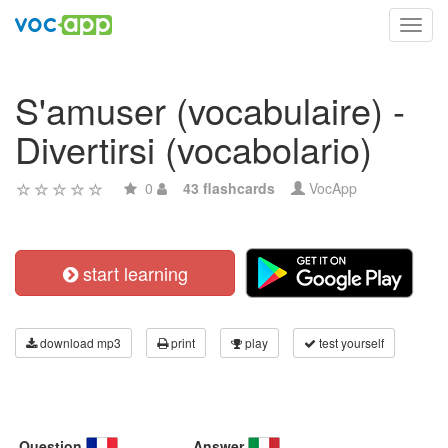
Toggl
navig
S'amuser (vocabulaire) -
Divertirsi (vocabolario)
0
43 flashcards
VocApp
start learning
download mp3
print
play
test yourself
Question
Answer