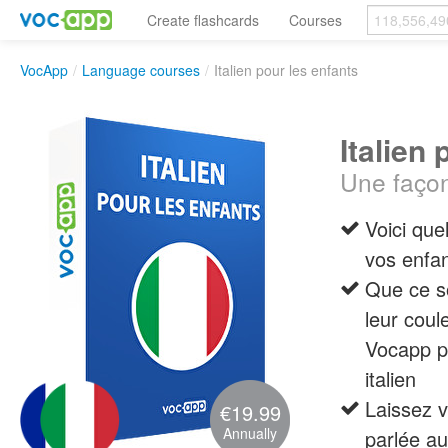
Create flashcards
Courses
VocApp
/
Language courses
/
Italien pour les enfants
Italien
Une façon
Voici que
vos enfan
Que ce so
leur coul
Vocapp p
italien
Laissez v
€19.99
Annually
parlée a