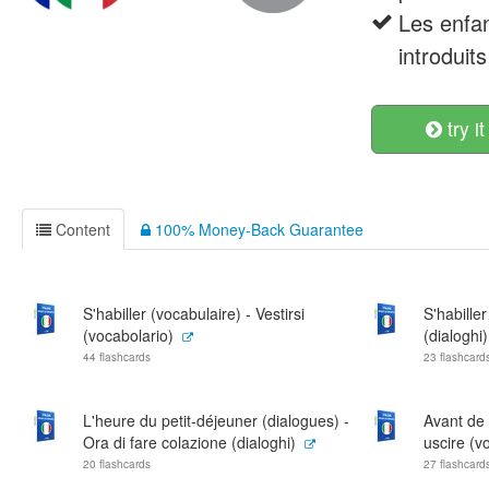
Les enfan
introduit
try it
Content
100% Money-Back Guarantee
S'habiller (vocabulaire) - Vestirsi
S'habiller
(vocabolario)
(dialoghi)
44 flashcards
23 flashcard
L'heure du petit-déjeuner (dialogues) -
Avant de 
Ora di fare colazione (dialoghi)
uscire (v
20 flashcards
27 flashcard