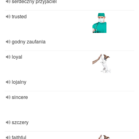
serdeczny przyjaciel
trusted
godny zaufania
loyal
lojalny
sincere
szczery
faithful