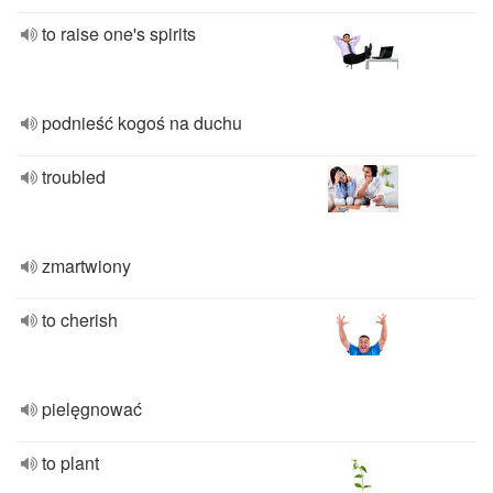
to raise one's spirits
podnieść kogoś na duchu
troubled
zmartwiony
to cherish
pielęgnować
to plant