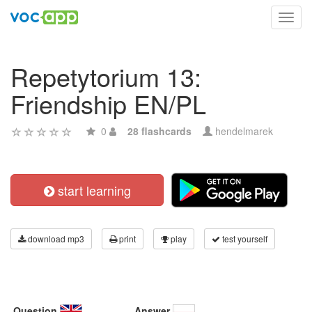
Toggl
navig
Repetytorium 13:
Friendship EN/PL
0
28 flashcards
hendelmarek
start learning
download mp3
print
play
test yourself
Question
Answer