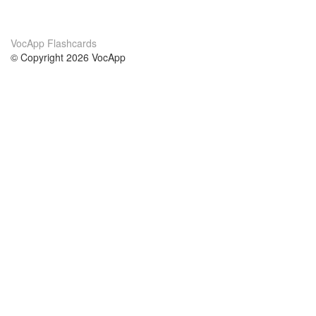
VocApp Flashcards
© Copyright 2026 VocApp
02-798 Mielczarskiego 8/58
Warsaw, Poland (EU)
About Us
Conditions
our team
100% guarantee
Blog
privacy policy
terms
Contact
GDPR
contact
Courses