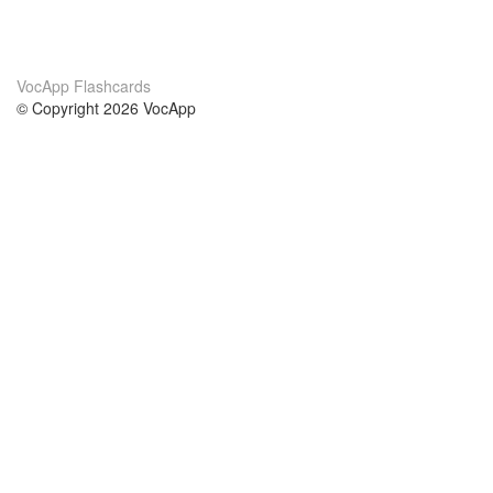
VocApp Flashcards
© Copyright 2026 VocApp
02-798 Mielczarskiego 8/58
Warsaw, Poland (EU)
About Us
Conditions
our team
100% guarantee
Blog
privacy policy
terms
Contact
GDPR
contact