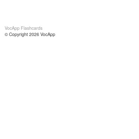
VocApp Flashcards
© Copyright 2026 VocApp
02-798 Mielczarskiego 8/58
Warsaw, Poland (EU)
About Us
Conditions
our team
100% guarantee
Blog
privacy policy
terms
Contact
GDPR