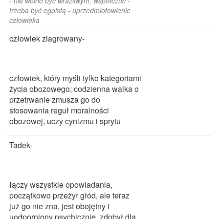
- nie wolno być wrażliwym, współczuć -
trzeba być egoistą - uprzedmiotowienie
człowieka
człowiek zlagrowany-
człowiek, który myśli tylko kategoriami
życia obozowego; codzienna walka o
przetrwanie zmusza go do
stosowania reguł moralności
obozowej, uczy cynizmu i sprytu
Tadek-
łączy wszystkie opowiadania,
początkowo przeżył głód, ale teraz
już go nie zna, jest obojętny i
uodporniony psychicznie, zdobył dla