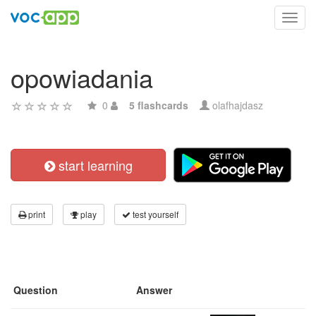
Toggl
navig
opowiadania
0
5 flashcards
olafhajdasz
start learning
print
play
test yourself
Question
Answer