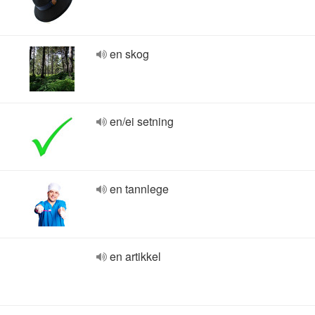
en skog
en/ei setning
en tannlege
en artikkel