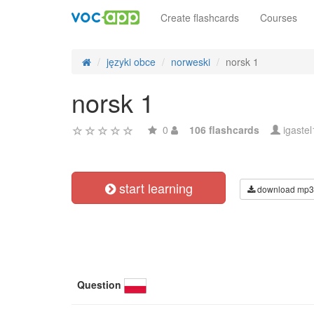
Create flashcards
Courses
języki obce
norweski
norsk 1
norsk 1
0
106 flashcards
igaste
start learning
download mp3
Question