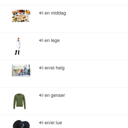
en middag
en lege
en/ei helg
en genser
en/ei lue