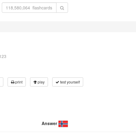
l123
print
play
test yourself
Answer