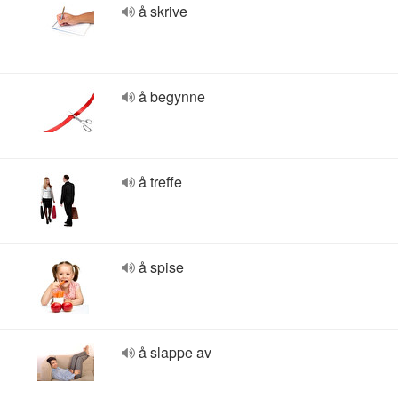
å skrive
å begynne
å treffe
å spise
å slappe av