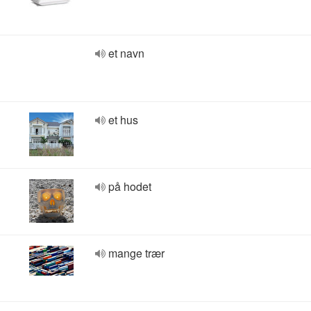
et navn
et hus
på hodet
mange trær