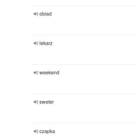
obiad
lekarz
weekend
sweter
czapka