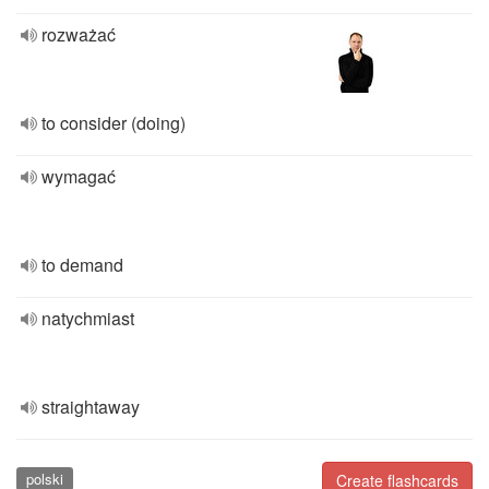
rozważać
to consider (doing)
wymagać
to demand
natychmiast
straightaway
polski
Create flashcards