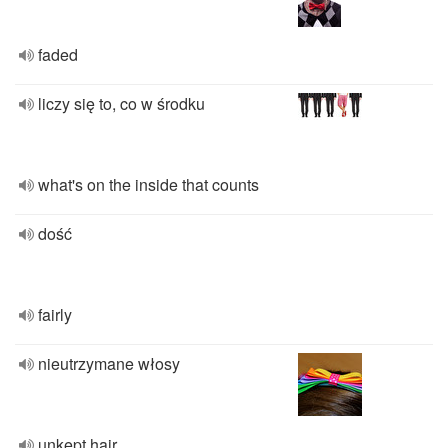
faded
liczy się to, co w środku
what's on the inside that counts
dość
fairly
nieutrzymane włosy
unkept hair