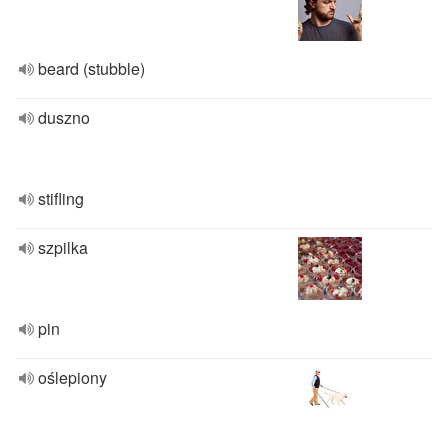
beard (stubble)
duszno
stifling
szpilka
pin
oślepiony