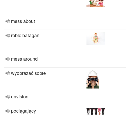
mess about
robić bałagan
mess around
wyobrażać sobie
envision
pociągający