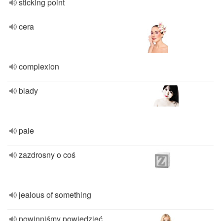
sticking point
cera
complexion
blady
pale
zazdrosny o coś
jealous of something
powinniśmy powiedzieć