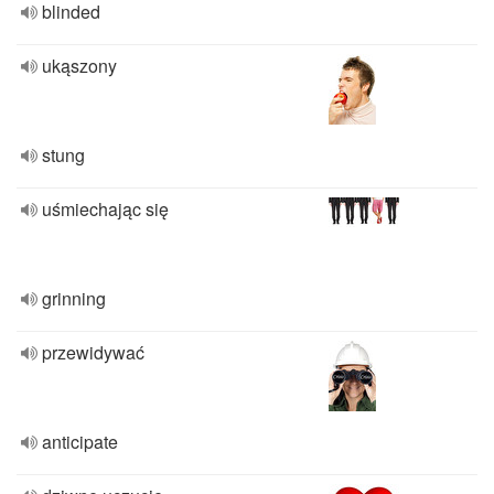
blinded
ukąszony
stung
uśmiechając się
grinning
przewidywać
anticipate