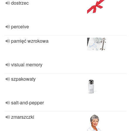
dostrzec
perceive
pamięć wzrokowa
visiual memory
szpakowaty
salt-and-pepper
zmarszczki