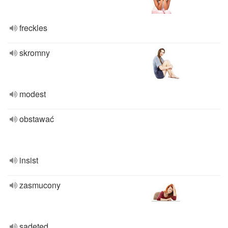
freckles
skromny
modest
obstawać
insist
zasmucony
sadeted