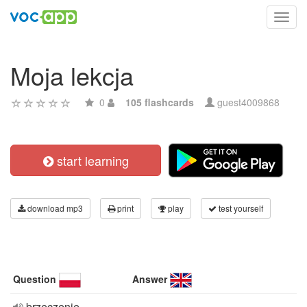
Toggl
navig
Moja lekcja
0
105 flashcards
guest4009868
start learning
download mp3
print
play
test yourself
Question
Answer
brzęczenie