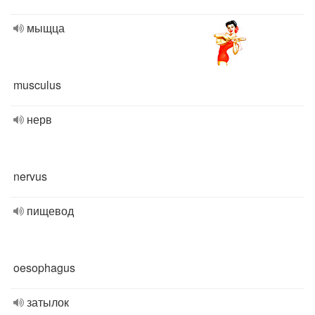
мыщца
musculus
нерв
nervus
пищевод
oesophagus
затылок