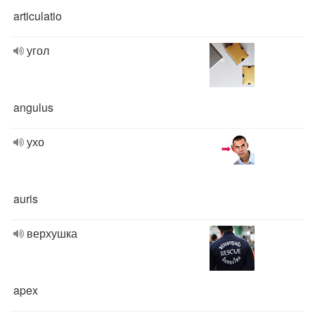
articulatio
угол
angulus
ухо
auris
верхушка
apex