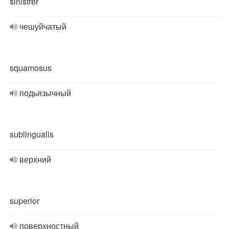
sinistrer
чешуйчатый
squamosus
подьязычный
sublingualis
верхний
superior
поверхностный