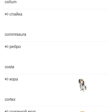
collum
спайка
commissura
ребро
costa
кора
cortex
головной мозг