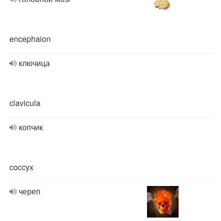
encephaion
ключица
clavicula
копчик
coccyx
череп