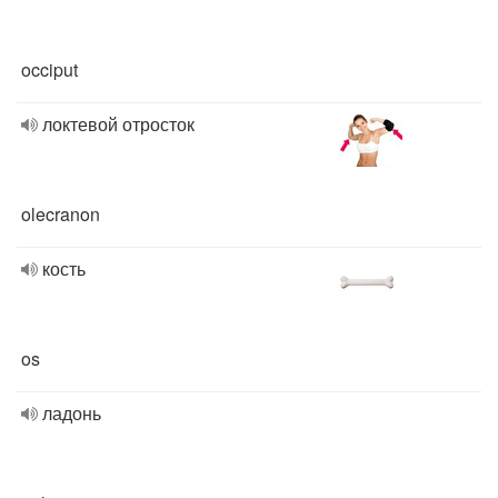
occiput
локтевой отросток
olecranon
кость
os
ладонь