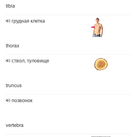
tibia
грудная клетка
thorax
ствол, туловище
truncus
позвонок
vertebra