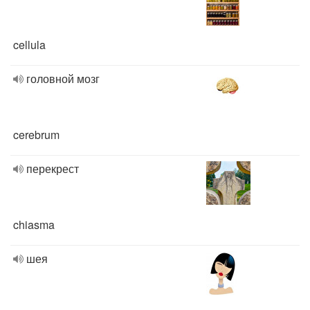
cellula
головной мозг
cerebrum
перекрест
chiasma
шея