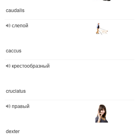
caudalis
слепой
caсcus
крестообразный
cruciatus
правый
dexter