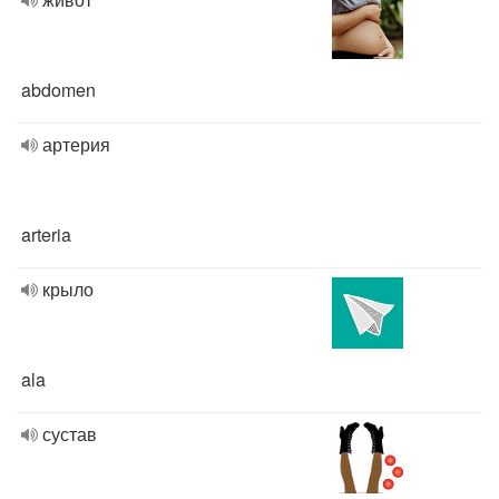
abdomen
артерия
arteria
крыло
ala
сустав