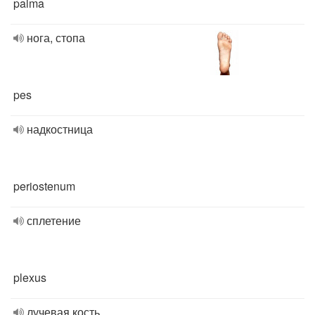
palma
нога, стопа
pes
надкостница
periostenum
сплетение
plexus
лучевая кость