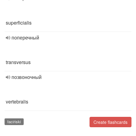
superficialis
поперечный
transversus
позвоночный
vertebralis
łaciński
Create flashcards