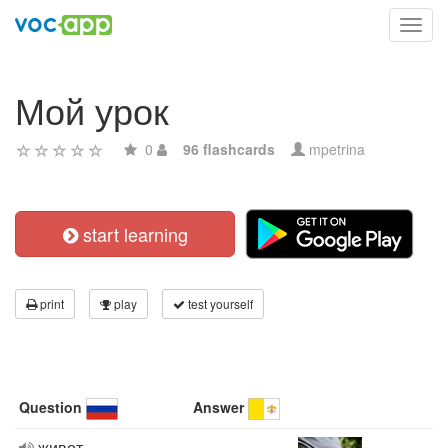
Toggl
navig
Мой урок
0
96 flashcards
mpetrina
start learning
print
play
test yourself
Question
Answer
живот