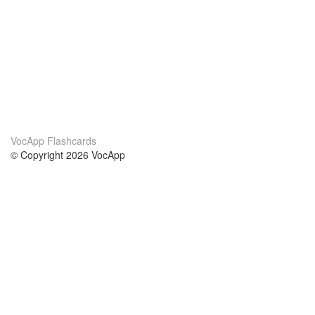
VocApp Flashcards
© Copyright 2026 VocApp
02-798 Mielczarskiego 8/58
Warsaw, Poland (EU)