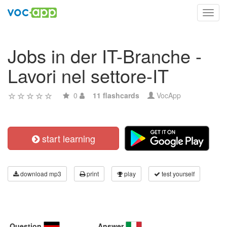
Toggl
navig
Jobs in der IT-Branche -
Lavori nel settore-IT
0
11 flashcards
VocApp
start learning
download mp3
print
play
test yourself
Question
Answer