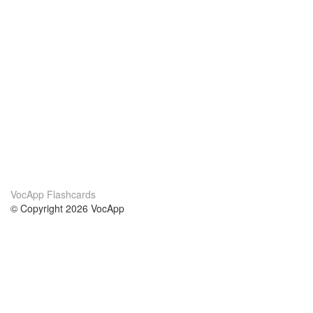
VocApp Flashcards
© Copyright 2026 VocApp
02-798 Mielczarskiego 8/58
Warsaw, Poland (EU)