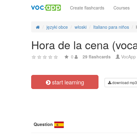
Create flashcards
Courses
języki obce
włoski
Italiano para niños
Hora de la cena (voca
0
29 flashcards
VocApp
start learning
download mp3
Question