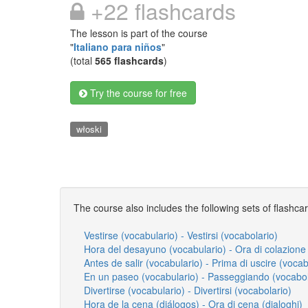
+22 flashcards
The lesson is part of the course
"
Italiano para niños
"
(total
565 flashcards
)
Try the course for free
włoski
The course also includes the following sets of flashca
Vestirse (vocabulario) - Vestirsi (vocabolario)
Hora del desayuno (vocabulario) - Ora di colazione
Antes de salir (vocabulario) - Prima di uscire (vocab
En un paseo (vocabulario) - Passeggiando (vocabol
Divertirse (vocabulario) - Divertirsi (vocabolario)
Hora de la cena (diálogos) - Ora di cena (dialoghi)