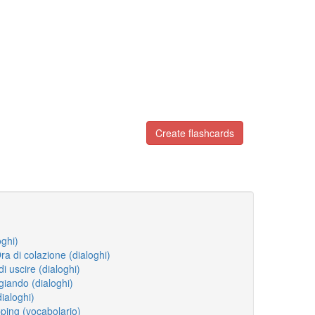
Create flashcards
oghi)
a di colazione (dialoghi)
di uscire (dialoghi)
iando (dialoghi)
dialoghi)
ping (vocabolario)