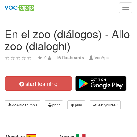
Toggl
navig
En el zoo (diálogos) - Allo
zoo (dialoghi)
0
16 flashcards
VocApp
start learning
download mp3
print
play
test yourself
Question
Answer