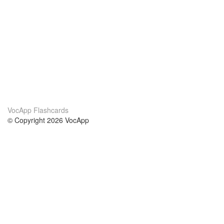
VocApp Flashcards
© Copyright 2026 VocApp
02-798 Mielczarskiego 8/58
Warsaw, Poland (EU)