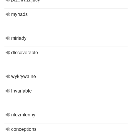
myriads
miriady
discoverable
wykrywalne
invariable
niezmienny
conceptions