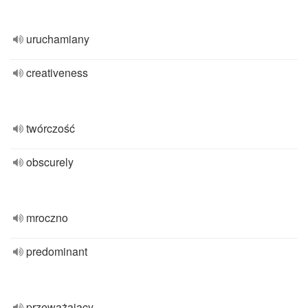
uruchamiany
creativeness
twórczość
obscurely
mroczno
predominant
przeważający