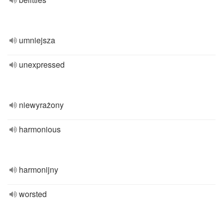
umniejsza
unexpressed
niewyrażony
harmonious
harmonijny
worsted