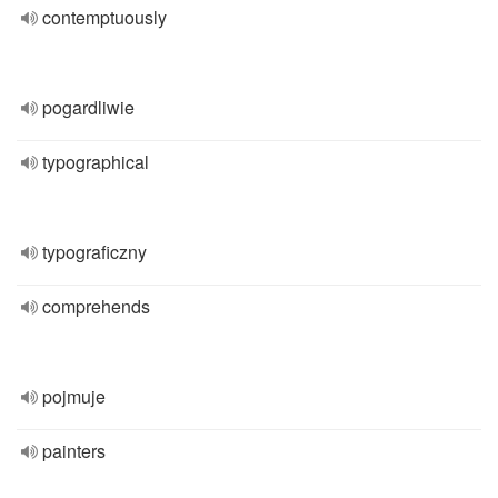
contemptuously
pogardliwie
typographical
typograficzny
comprehends
pojmuje
painters