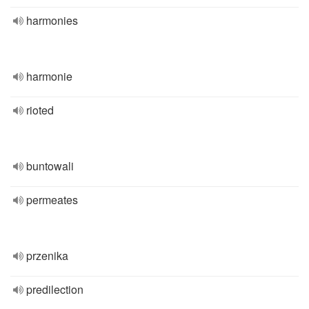
harmonies
harmonie
rioted
buntowali
permeates
przenika
predilection