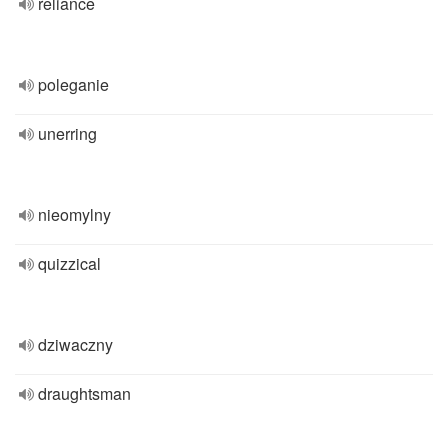
reliance
poleganie
unerring
nieomylny
quizzical
dziwaczny
draughtsman