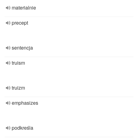
materialnie
precept
sentencja
truism
truizm
emphasizes
podkreśla