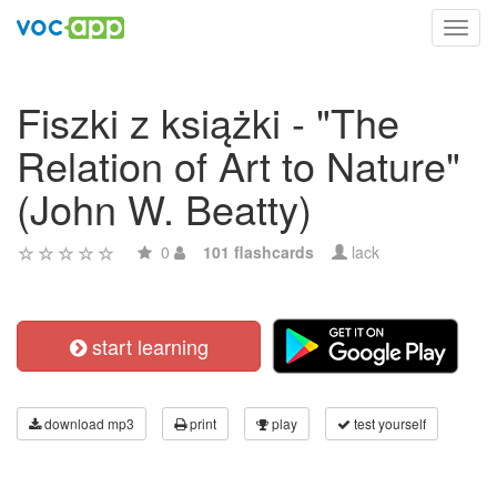
Toggl
navig
Fiszki z książki - "The
Relation of Art to Nature"
(John W. Beatty)
0
101 flashcards
lack
start learning
download mp3
print
play
test yourself