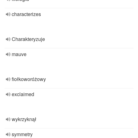
characterizes
Charakteryzuje
mauve
fiołkoworóżowy
exclaimed
wykrzyknął
symmetry