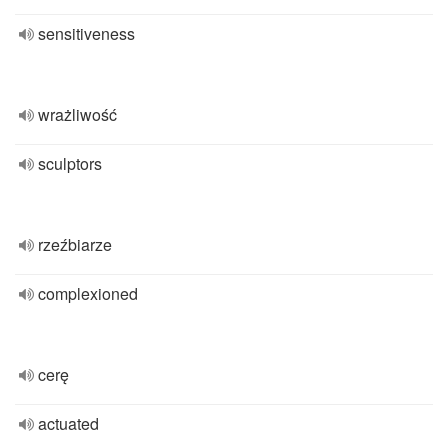
sensitiveness
wrażliwość
sculptors
rzeźbiarze
complexioned
cerę
actuated