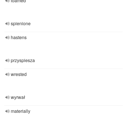
foamed
spienione
hastens
przyspiesza
wrested
wyrwał
materially