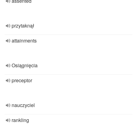
assented
przytaknął
attainments
Osiągnięcia
preceptor
nauczyciel
rankling