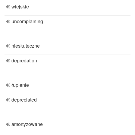
wiejskie
uncomplaining
nieskuteczne
depredation
łupienie
depreciated
amortyzowane