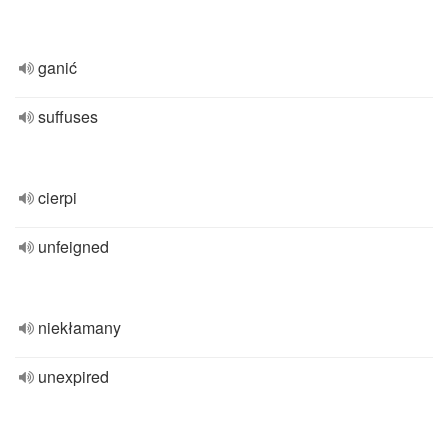
ganić
suffuses
cierpi
unfeigned
niekłamany
unexpired