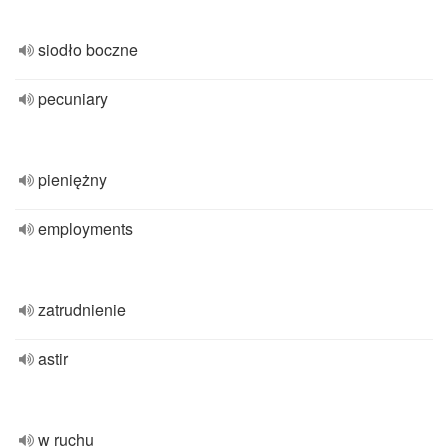
siodło boczne
pecuniary
pieniężny
employments
zatrudnienie
astir
w ruchu