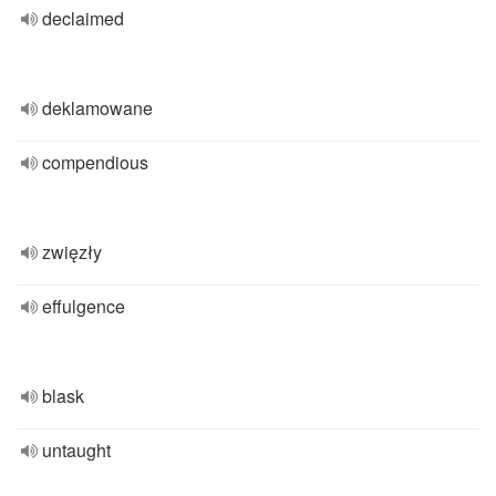
declaimed
deklamowane
compendious
zwięzły
effulgence
blask
untaught