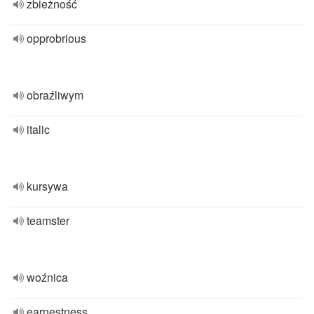
zbieżność
opprobrious
obraźliwym
italic
kursywa
teamster
woźnica
earnestness