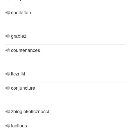
spoliation
grabież
countenances
liczniki
conjuncture
zbieg okoliczności
factious