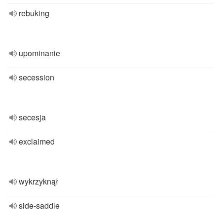
rebuking
upominanie
secession
secesja
exclaimed
wykrzyknął
side-saddle