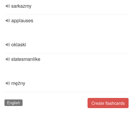
sarkazmy
applauses
oklaski
statesmanlike
mężny
English
Create flashcards