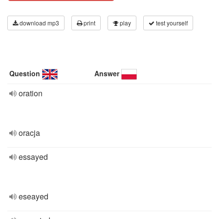
download mp3
print
play
test yourself
Question
Answer
oration
oracja
essayed
eseayed