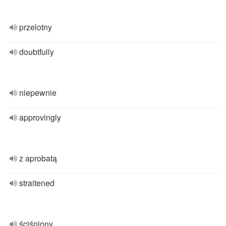
przelotny
doubtfully
niepewnie
approvingly
z aprobatą
straitened
ściśniony