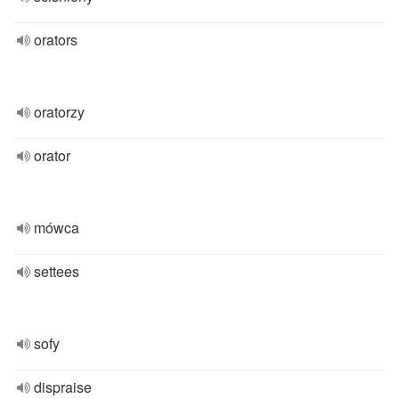
orators
oratorzy
orator
mówca
settees
sofy
dispraise