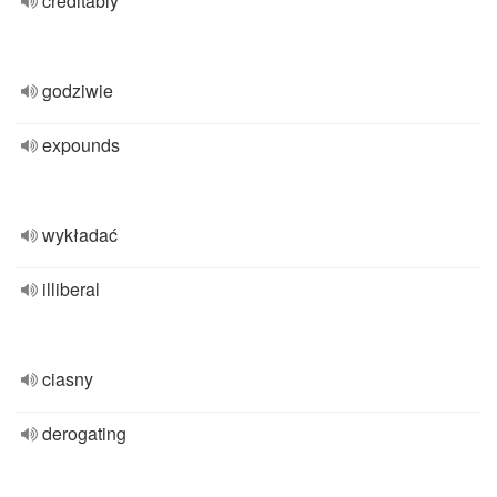
creditably
godziwie
expounds
wykładać
illiberal
ciasny
derogating