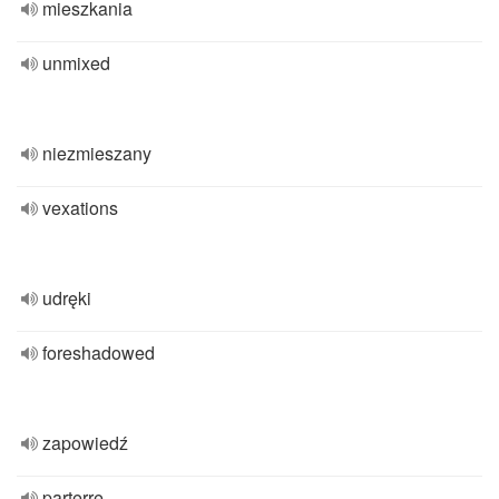
mieszkania
unmixed
niezmieszany
vexations
udręki
foreshadowed
zapowiedź
parterre