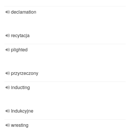
declamation
recytacja
plighted
przyrzeczony
inducting
Indukcyjne
wresting