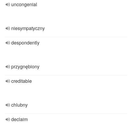
uncongenial
niesympatyczny
despondently
przygnębiony
creditable
chlubny
declaim