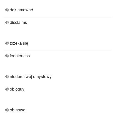
deklamować
disclaims
zrzeka się
feebleness
niedorozwój umysłowy
obloquy
obmowa