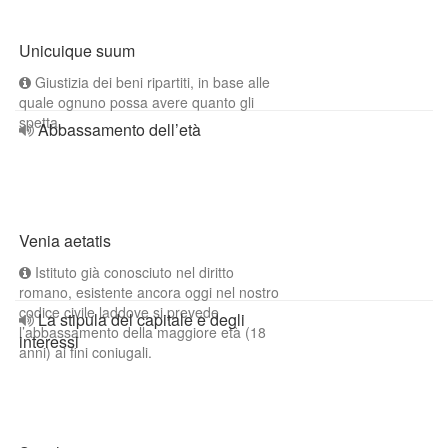
Unicuique suum
Giustizia dei beni ripartiti, in base alle
quale ognuno possa avere quanto gli
spetta.
Abbassamento dell’età
Venia aetatis
Istituto già conosciuto nel diritto
romano, esistente ancora oggi nel nostro
codice civile laddove si prevede
La stipula del capitale e degli
l’abbassamento della maggiore età (18
interessi
anni) ai fini coniugali.