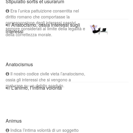
Stipulatio sortis et usurarum
Era l’unica pattuizione consentita nel
diritto romano che comportasse la
corresponsione degli interessi passivi,
Anatocismo, ossia interessi sugli
sempre considerati al limite della legalità e
interessi
della correttezza morale.
Anatocismus
Il nostro codice civile vieta l’anatocismo,
ossia gli interessi che si vengono a
maturare su un debito scaduto.
L’animo, l’intima volontà
Animus
Indica l’intima volontà di un soggetto