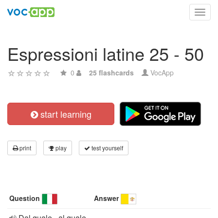
Toggl
navig
Espressioni latine 25 - 50
0
25 flashcards
VocApp
start learning
print
play
test yourself
Question
Answer
Dal quale - al quale