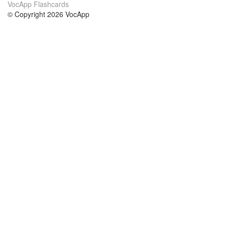
VocApp Flashcards
© Copyright 2026 VocApp
02-798 Mielczarskiego 8/58
Warsaw, Poland (EU)
About Us
Conditions
our team
100% guarantee
Blog
privacy policy
terms
Contact
GDPR
contact
Courses
Help
Learn German
Frequently asked questions
Learn Spanish