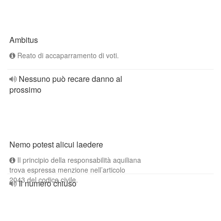
Ambitus
Reato di accaparramento di voti.
Nessuno può recare danno al
prossimo
Nemo potest alicui laedere
Il principio della responsabilità aquiliana
trova espressa menzione nell’articolo
2043 del codice civile.
Il numero chiuso