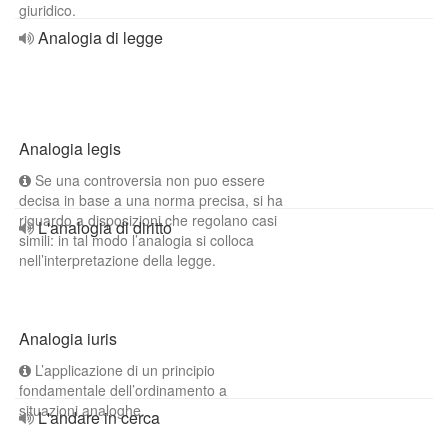
giuridico.
Analogia di legge
Analogia legis
Se una controversia non puo essere
decisa in base a una norma precisa, si ha
riguardo a disposizioni che regolano casi
L'analogia di diritto
simili: in tal modo l’analogia si colloca
nell’interpretazione della legge.
Analogia iuris
L’applicazione di un principio
fondamentale dell’ordinamento a
situazioni analoghe.
L'andare in cerca