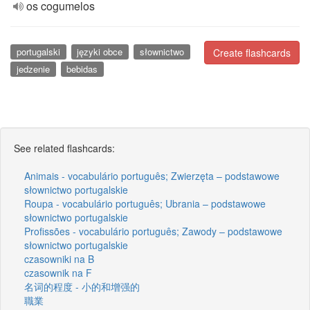
os cogumelos
portugalski
języki obce
słownictwo
Create flashcards
jedzenie
bebidas
See related flashcards:
Animais - vocabulário português; Zwierzęta – podstawowe
słownictwo portugalskie
Roupa - vocabulário português; Ubrania – podstawowe
słownictwo portugalskie
Profissões - vocabulário português; Zawody – podstawowe
słownictwo portugalskie
czasowniki na B
czasownik na F
名词的程度 - 小的和增强的
職業