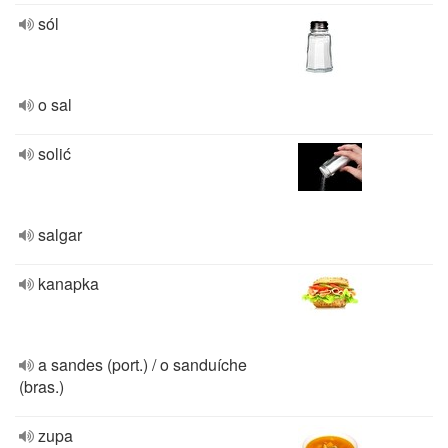
sól
o sal
solić
salgar
kanapka
a sandes (port.) / o sanduíche
(bras.)
zupa