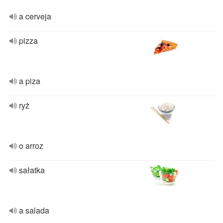
a cerveja
pizza
a piza
ryż
o arroz
sałatka
a salada