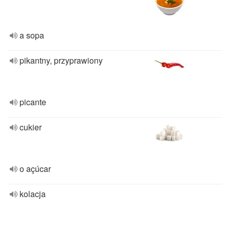
a sopa
pikantny, przyprawiony
picante
cukier
o açúcar
kolacja