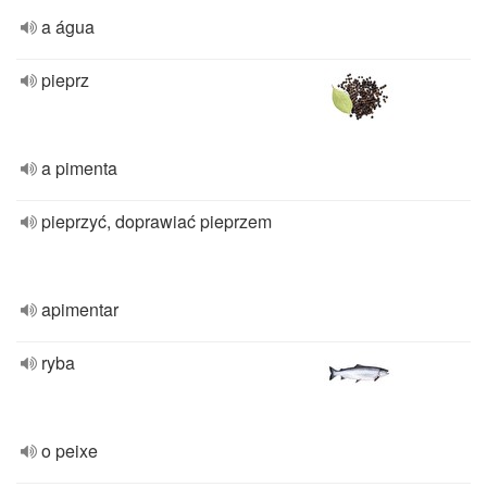
a água
pieprz
a pimenta
pieprzyć, doprawiać pieprzem
apimentar
ryba
o peixe