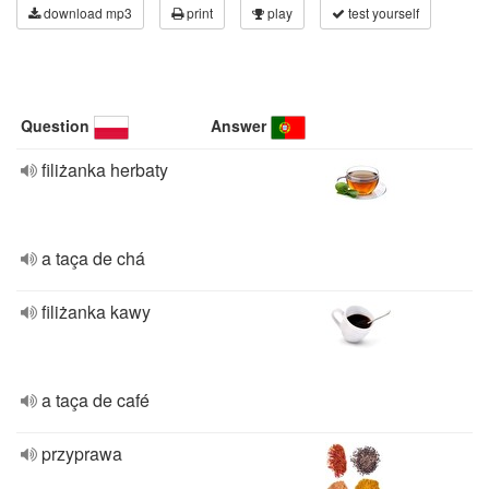
download mp3
print
play
test yourself
Question
Answer
filiżanka herbaty
a taça de chá
filiżanka kawy
a taça de café
przyprawa