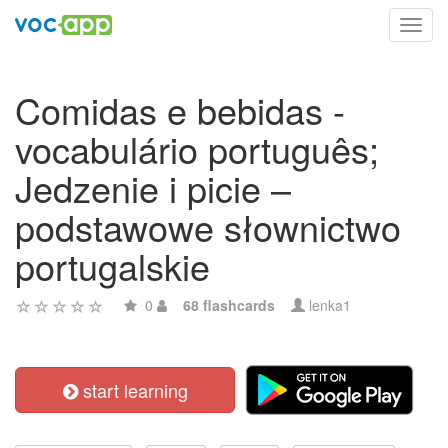
Toggl
navig
Comidas e bebidas -
vocabulário português;
Jedzenie i picie –
podstawowe słownictwo
portugalskie
0
68 flashcards
lenka1
start learning