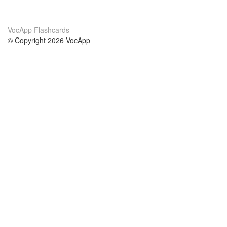
VocApp Flashcards
© Copyright 2026 VocApp
02-798 Mielczarskiego 8/58
Warsaw, Poland (EU)
About Us
Conditions
our team
100% guarantee
Blog
privacy policy
terms
Contact
GDPR
contact
Courses