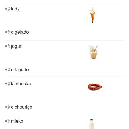
lody
o gelado
jogurt
o iogurte
kiełbaska
o chouriço
mleko