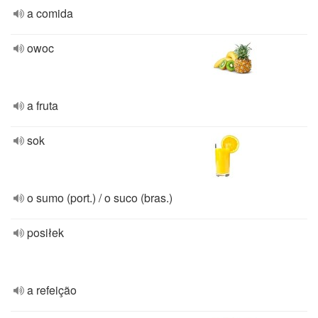
a comida
owoc
a fruta
sok
o sumo (port.) / o suco (bras.)
posiłek
a refeição