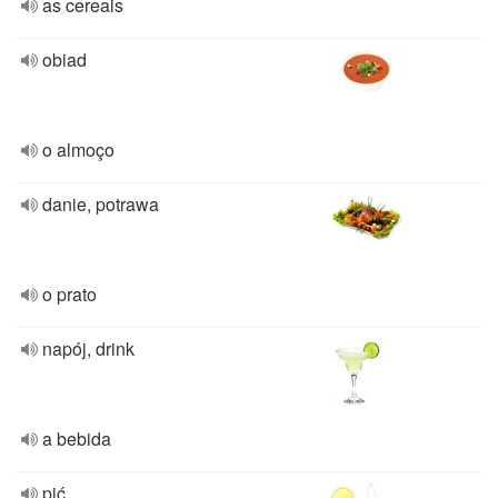
as cereais
obiad
o almoço
danie, potrawa
o prato
napój, drink
a bebida
pić