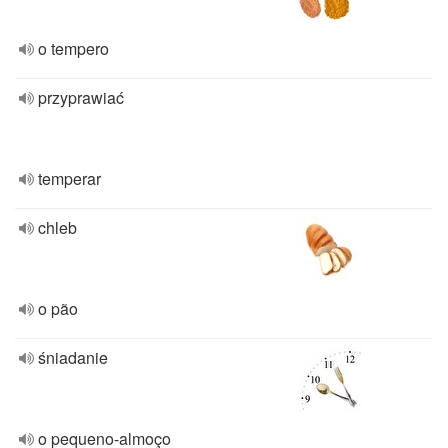
o tempero
przyprawiać
temperar
chleb
o pão
śniadanie
o pequeno-almoço