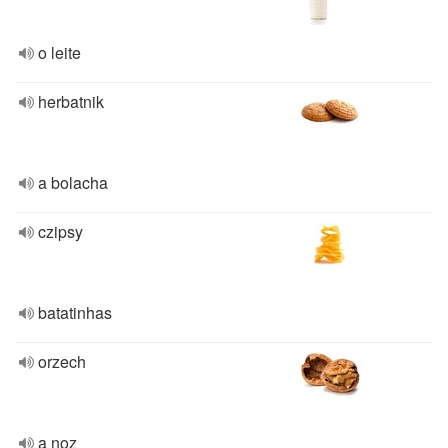
o leite
herbatnik
a bolacha
czipsy
batatinhas
orzech
a noz