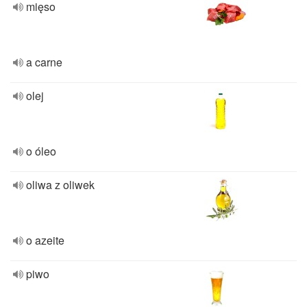
mięso
a carne
olej
o óleo
oliwa z oliwek
o azeite
piwo