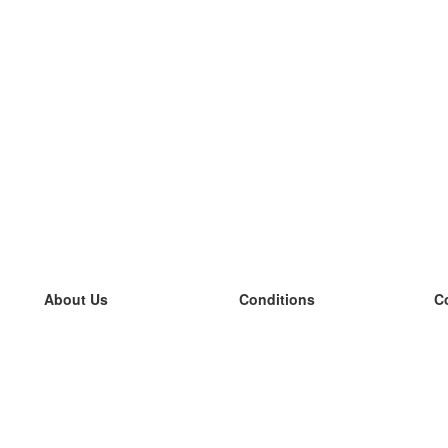
About Us
Conditions
C
our team
100% guarantee
L
Blog
privacy policy
L
terms
L
Contact
GDPR
L
contact
L
More
L
Help
new flashcards