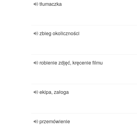
tłumaczka
zbieg okoliczności
robienie zdjęć, kręcenie filmu
ekipa, załoga
przemówienie