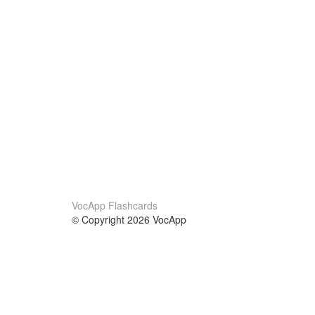
VocApp Flashcards
© Copyright 2026 VocApp
02-798 Mielczarskiego 8/58
Warsaw, Poland (EU)