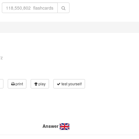
rz
print
play
test yourself
Answer