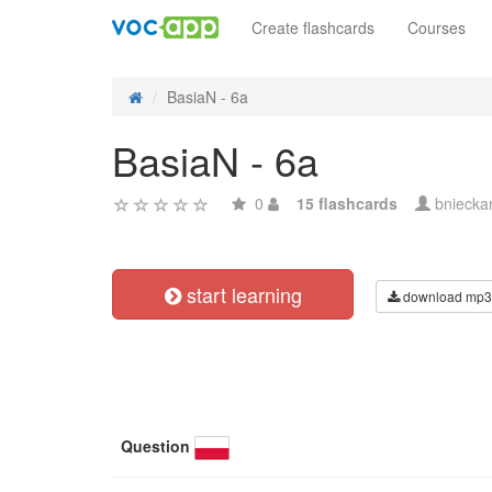
Create flashcards
Courses
BasiaN - 6a
BasiaN - 6a
0
15 flashcards
bniecka
start learning
download mp3
Question