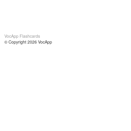
VocApp Flashcards
© Copyright 2026 VocApp
02-798 Mielczarskiego 8/58
Warsaw, Poland (EU)
About Us
Conditions
our team
100% guarantee
Blog
privacy policy