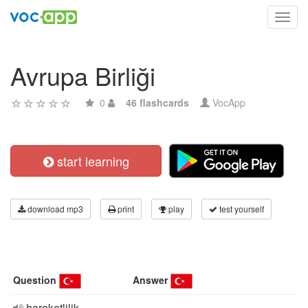
Toggl
navig
Avrupa Birliği
0
46 flashcards
VocApp
start learning
download mp3
print
play
test yourself
Question
Answer
hareketlilik