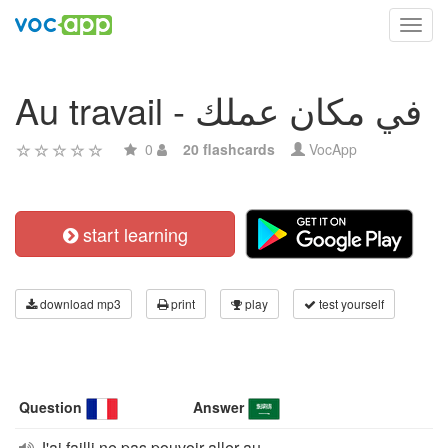
Toggl
navig
Au travail - في مكان عملك
0
20 flashcards
VocApp
start learning
download mp3
print
play
test yourself
Question
Answer
J'ai failli ne pas pouvoir aller au