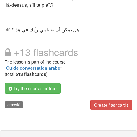
là-dessus, s'il te plaît?
هل يمكن أن تعطيني رأيك في هذا؟
+13 flashcards
The lesson is part of the course
"
Guide conversation arabe
"
(total
513 flashcards
)
Try the course for free
arabski
Create flashcards