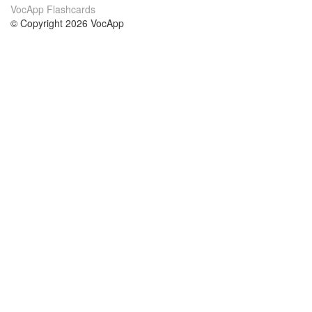
VocApp Flashcards
© Copyright 2026 VocApp
02-798 Mielczarskiego 8/58
Warsaw, Poland (EU)
About Us
Conditions
our team
100% guarantee
Blog
privacy policy
terms
Contact
GDPR
contact
Courses
Help
Learn German
Frequently asked questions
Learn Spanish