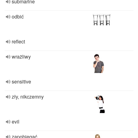
submarine
odbić
reflect
wrażliwy
sensitive
zły, nikczemny
evil
zapobiegać