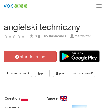
Toggl
navig
angielski techniczny
0
65 flashcards
marcykcyk
start learning
download mp3
print
play
test yourself
Question
Answer
komin