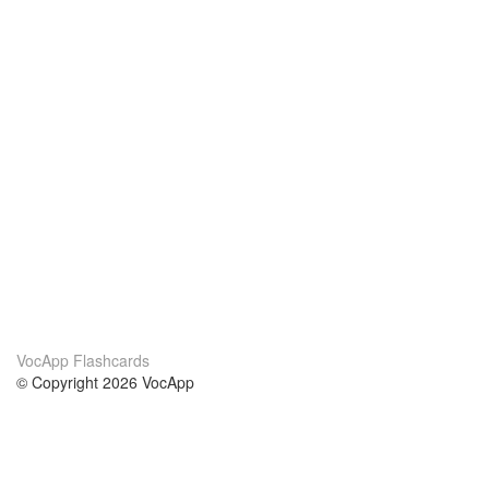
VocApp Flashcards
© Copyright 2026 VocApp
02-798 Mielczarskiego 8/58
Warsaw, Poland (EU)