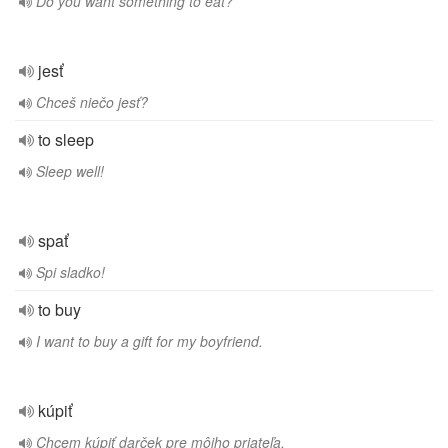
Do you want something to eat?
jesť
Chceš niečo jesť?
to sleep
Sleep well!
spať
Spi sladko!
to buy
I want to buy a gift for my boyfriend.
kúpiť
Chcem kúpiť darček pre môjho priateľa.