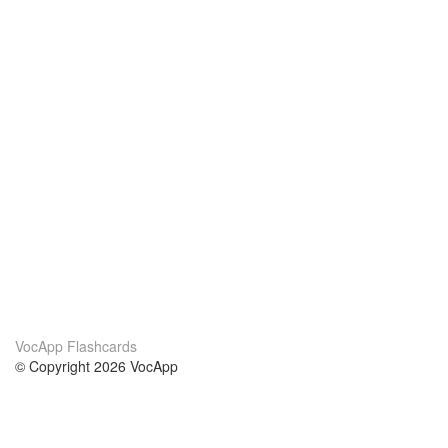
VocApp Flashcards
© Copyright 2026 VocApp
02-798 Mielczarskiego 8/58
Warsaw, Poland (EU)