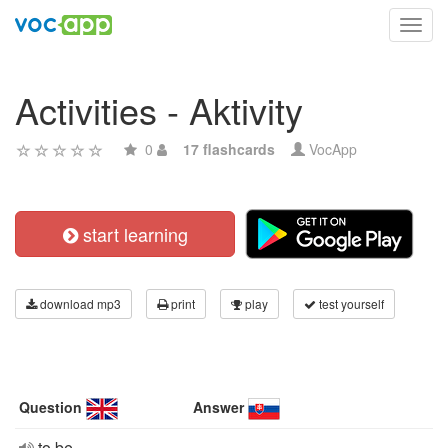
Toggl
navig
Activities - Aktivity
0
17 flashcards
VocApp
start learning
download mp3
print
play
test yourself
Question
Answer
to be