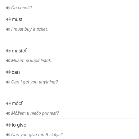
Čo chceš?
must
I must buy a ticket.
musieť
Musím si kúpiť lístok.
can
Can I get you anything?
môcť
Môžem ti niečo priniesť?
to give
Can you give me 5 zlotys?