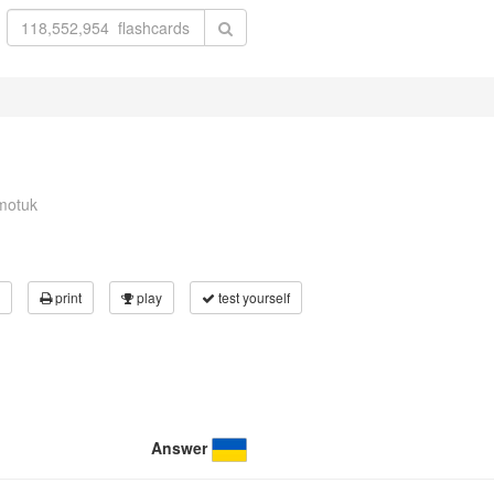
motuk
print
play
test yourself
Answer