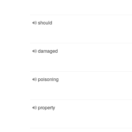
should
damaged
poisoning
property