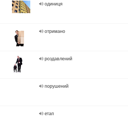
одиниця
отримано
роздавлений
порушений
етап