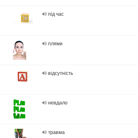
під час
плями
відсутність
невдало
травма