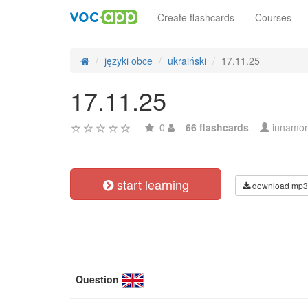
Create flashcards
Courses
języki obce
ukraiński
17.11.25
17.11.25
0
66 flashcards
innamo
start learning
download mp3
Question