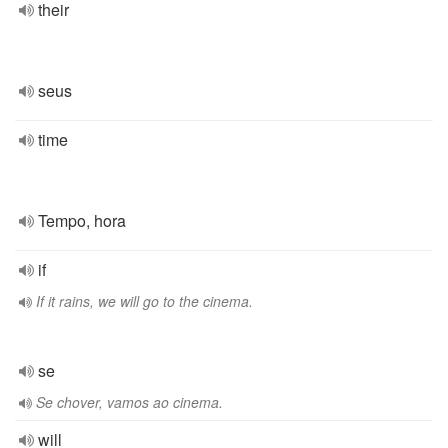
their
seus
time
Tempo, hora
if
If it rains, we will go to the cinema.
se
Se chover, vamos ao cinema.
will