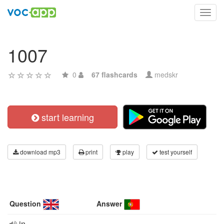
Toggl
navig
1007
0
67 flashcards
medskr
start learning
download mp3
print
play
test yourself
Question
Answer
in