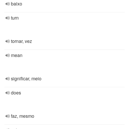
baixo
turn
tornar, vez
mean
significar, meio
does
faz, mesmo