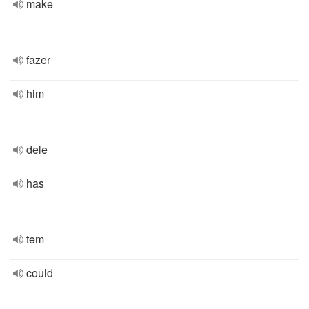
make
fazer
him
dele
has
tem
could