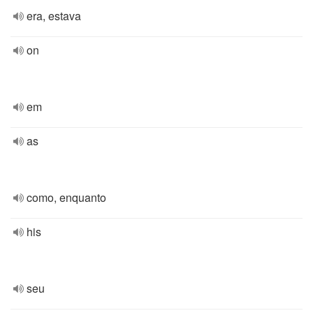
era, estava
on
em
as
como, enquanto
his
seu