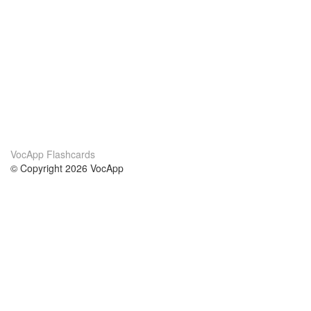
VocApp Flashcards
© Copyright 2026 VocApp
02-798 Mielczarskiego 8/58
Warsaw, Poland (EU)