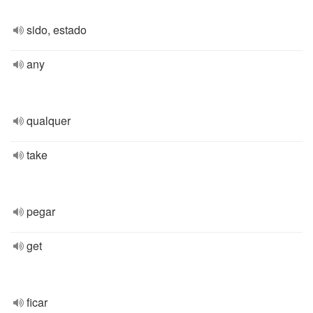
sido, estado
any
qualquer
take
pegar
get
ficar