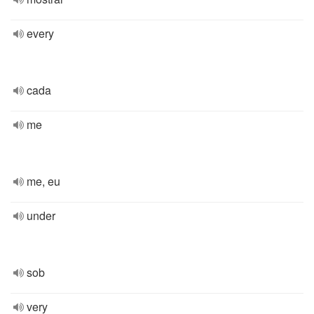
every
cada
me
me, eu
under
sob
very