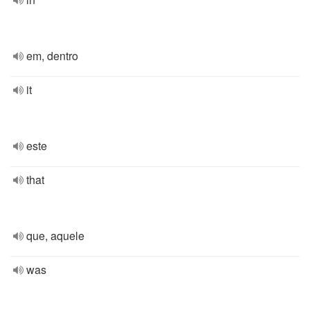
em, dentro
it
este
that
que, aquele
was