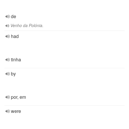
de
Venho da Polónia.
had
tinha
by
por, em
were