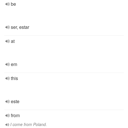
be
ser, estar
at
em
this
este
from
I come from Poland.