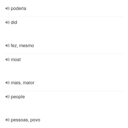
poderia
did
fez, mesmo
most
mais, maior
people
pessoas, povo