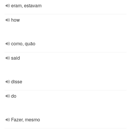
eram, estavam
how
como, quão
said
disse
do
Fazer, mesmo