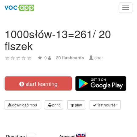
Toggl
navig
1000słów-13=261/ 20
fiszek
0
20 flashcards
char
start learning
download mp3
print
play
test yourself
Question
Answer