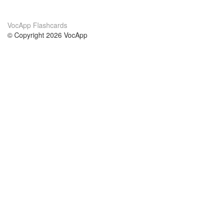
VocApp Flashcards
© Copyright 2026 VocApp
02-798 Mielczarskiego 8/58
Warsaw, Poland (EU)
About Us
Conditions
our team
100% guarantee
Blog
privacy policy
terms
Contact
GDPR
contact
Courses
Help