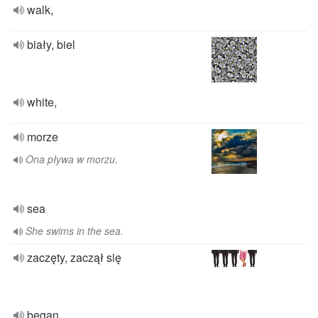
walk,
biały, biel
white,
morze
Ona pływa w morzu.
sea
She swims in the sea.
zaczęty, zaczął się
began