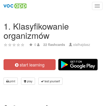
Toggl
navig
1. Klasyfikowanie
organizmów
0
22 flashcards
olafhajdasz
start learning
print
play
test yourself