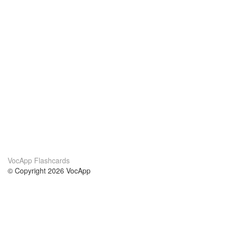
VocApp Flashcards
© Copyright 2026 VocApp
02-798 Mielczarskiego 8/58
Warsaw, Poland (EU)