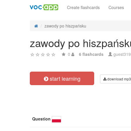
Create flashcards
Courses
zawody po hiszpańsku
zawody po hiszpańsk
0
6 flashcards
guest31
start learning
download mp3
Question