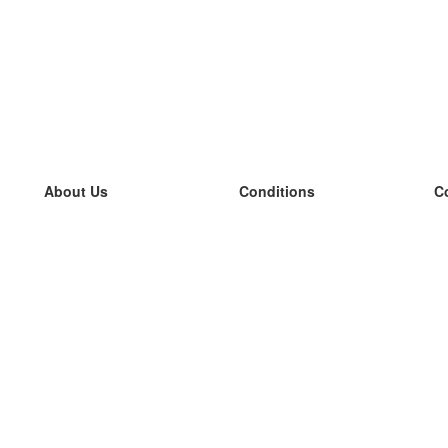
About Us
Conditions
C
our team
100% guarantee
L
Blog
privacy policy
L
terms
L
Contact
GDPR
L
contact
L
More
L
Help
new flashcards
Frequently asked questions
some blogs
a catalogue