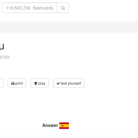
u
93765
print
play
test yourself
Answer