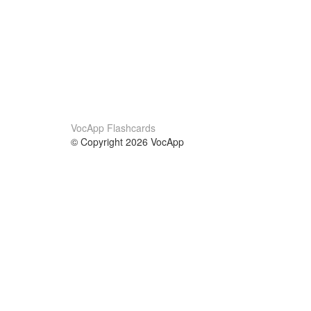
VocApp Flashcards
© Copyright 2026 VocApp
02-798 Mielczarskiego 8/58
Warsaw, Poland (EU)