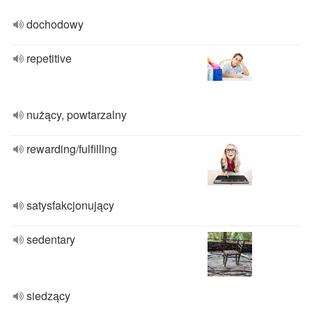
dochodowy
repetitive
nużący, powtarzalny
rewarding/fulfilling
satysfakcjonujący
sedentary
siedzący