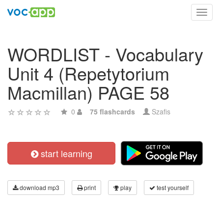
Toggl
navig
WORDLIST - Vocabulary
Unit 4 (Repetytorium
Macmillan) PAGE 58
0
75 flashcards
Szafis
start learning
download mp3
print
play
test yourself