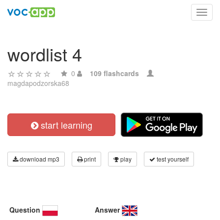
Toggl
navig
wordlist 4
0
109 flashcards
magdapodzorska68
start learning
download mp3
print
play
test yourself
Question
Answer