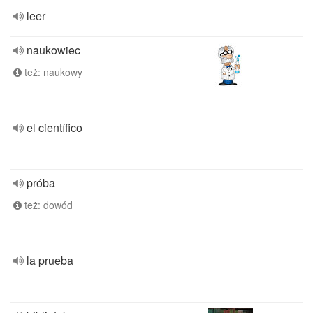
leer
naukowiec
też: naukowy
el científico
próba
też: dowód
la prueba