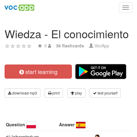
Toggl
navig
Wiedza - El conocimiento
0
36 flashcards
VocApp
start learning
download mp3
print
play
test yourself
Question
Answer
laboratorium