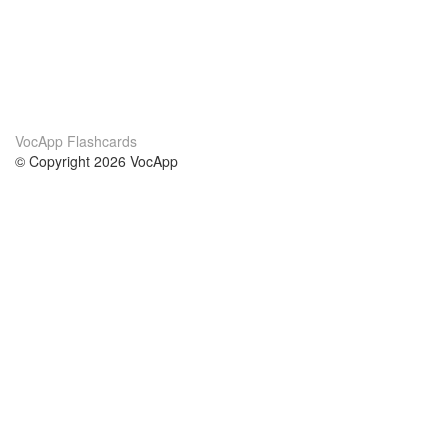
VocApp Flashcards
© Copyright 2026 VocApp
02-798 Mielczarskiego 8/58
Warsaw, Poland (EU)
About Us
Conditions
our team
100% guarantee