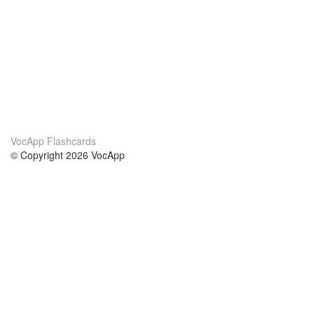
VocApp Flashcards
© Copyright 2026 VocApp
02-798 Mielczarskiego 8/58
Warsaw, Poland (EU)