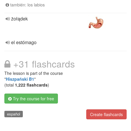
también: los labios
żołądek
el estómago
+31 flashcards
The lesson is part of the course
"
Hiszpański B1
"
(total
1,222 flashcards
)
Try the course for free
español
Create flashcards