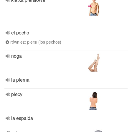
el pecho
również: piersi (los pechos)
noga
la pierna
plecy
la espalda