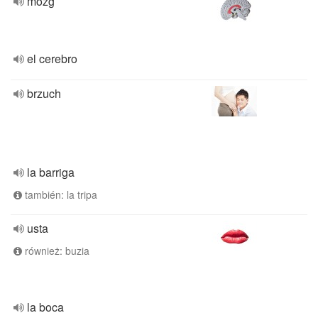
mózg
el cerebro
brzuch
la barriga
también: la tripa
usta
również: buzia
la boca