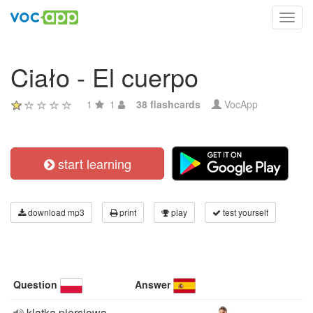
Toggl
navig
Ciało - El cuerpo
1
1
38 flashcards
VocApp
start learning
download mp3
print
play
test yourself
Question
Answer
klatka piersiowa