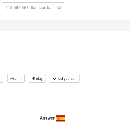
print
play
test yourself
Answer