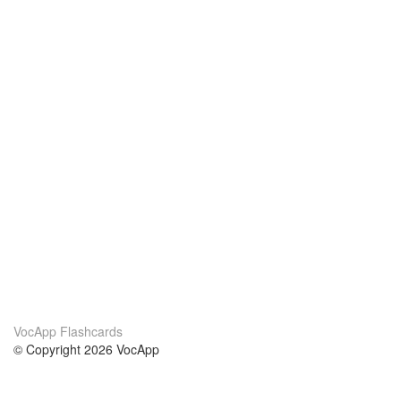
VocApp Flashcards
© Copyright 2026 VocApp
02-798 Mielczarskiego 8/58