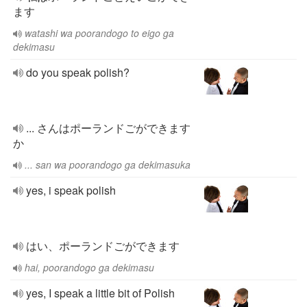
ます
watashi wa poorandogo to eigo ga
dekimasu
do you speak polish?
... さんはポーランドごができます
か
... san wa poorandogo ga dekimasuka
yes, i speak polish
はい、ポーランドごができます
hai, poorandogo ga dekimasu
yes, I speak a little bit of Polish