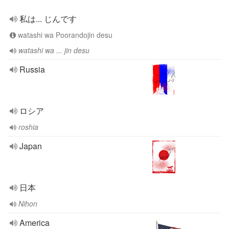
私は... じんです
watashi wa Poorandojin desu
watashi wa ... jin desu
Russia
ロシア
roshia
Japan
日本
Nihon
America