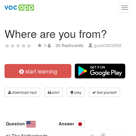
Toggl
navig
Where are you from?
0
35 flashcards
guest3922859
start learning
download mp3
print
play
test yourself
Question
Answer
The Netherlands