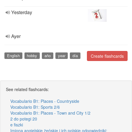
Yesterday
Ayer
English
hobby
año
year
día
Create flashcards
See related flashcards:
Vocabulario B1: Places - Countryside
Vocabulario B1: Sports 2/6
Vocabulario B1: Places - Town and City 1/2
2 do potegi 20
e fiszki
Imiona angielskie żeńskie i ich polskie odpowiedniki;