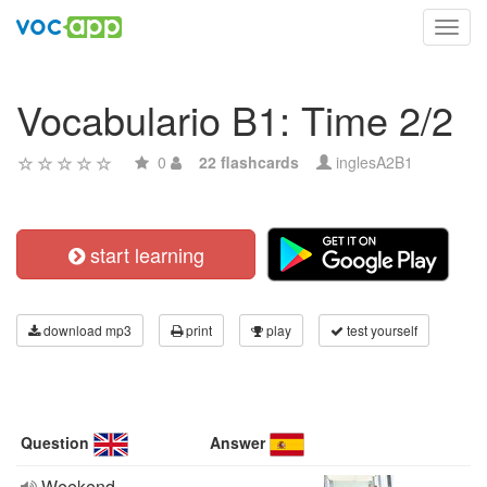
Toggl
navig
Vocabulario B1: Time 2/2
0
22 flashcards
inglesA2B1
start learning
download mp3
print
play
test yourself
Question
Answer
Weekend