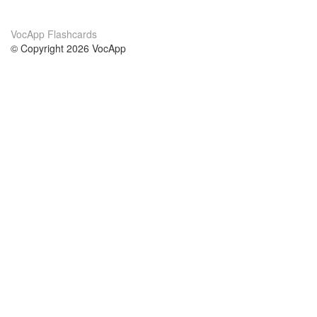
VocApp Flashcards
© Copyright 2026 VocApp
02-798 Mielczarskiego 8/58
Warsaw, Poland (EU)
About Us
Conditions
our team
100% guarantee
Blog
privacy policy
terms
Contact
GDPR
contact
Courses
Help