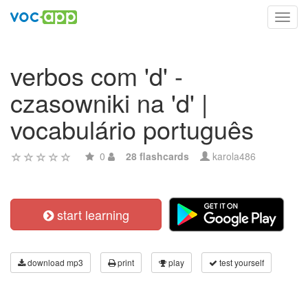
Toggl
navig
verbos com 'd' -
czasowniki na 'd' |
vocabulário português
0
28 flashcards
karola486
start learning
download mp3
print
play
test yourself