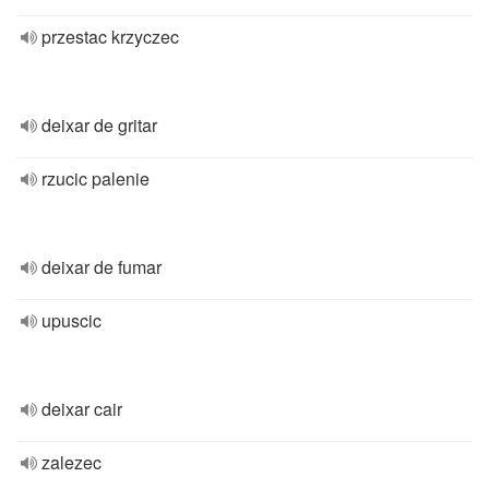
przestac krzyczec
deixar de gritar
rzucic palenie
deixar de fumar
upuscic
deixar cair
zalezec