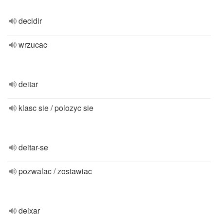
decidir
wrzucac
deitar
klasc sie / polozyc sie
deitar-se
pozwalac / zostawiac
deixar