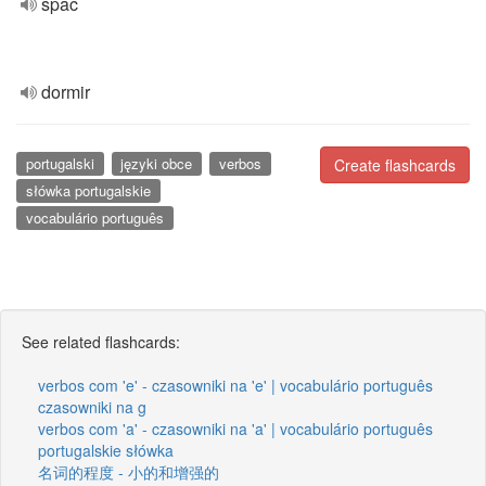
spac
dormir
portugalski
języki obce
verbos
Create flashcards
słówka portugalskie
vocabulário português
See related flashcards:
verbos com 'e' - czasowniki na 'e' | vocabulário português
czasowniki na g
verbos com 'a' - czasowniki na 'a' | vocabulário português
portugalskie słówka
名词的程度 - 小的和增强的