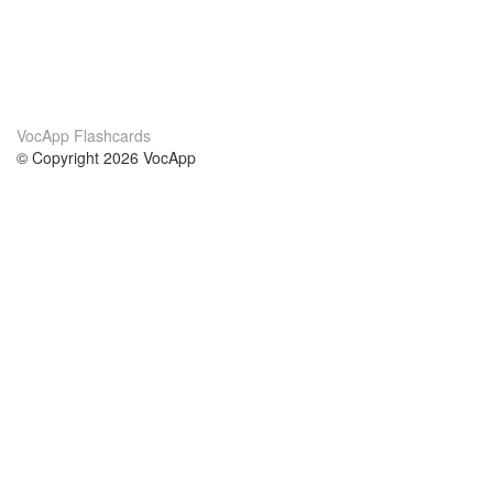
VocApp Flashcards
© Copyright 2026 VocApp
02-798 Mielczarskiego 8/58
Warsaw, Poland (EU)
About Us
Conditions
our team
100% guarantee
Blog
privacy policy