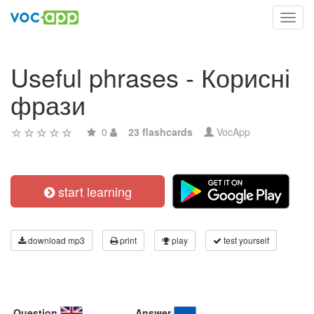
Toggl
navig
Useful phrases - Корисні
фрази
0
23 flashcards
VocApp
start learning
download mp3
print
play
test yourself
Question
Answer