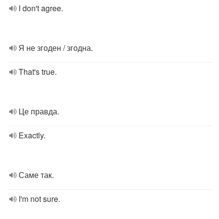
I don't agree.
Я не згоден / згодна.
That's true.
Це правда.
Exactly.
Саме так.
I'm not sure.