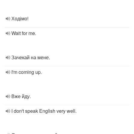
Ходімо!
Wait for me.
Зачекай на мене.
I'm coming up.
Вже йду.
I don't speak English very well.