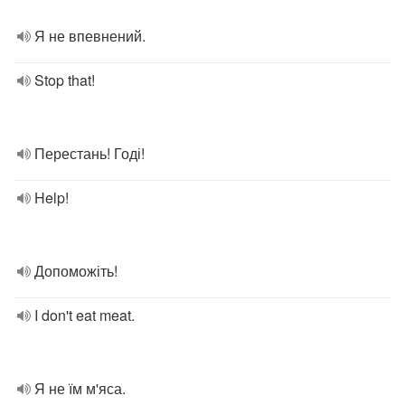
Я не впевнений.
Stop that!
Перестань! Годі!
Help!
Допоможіть!
I don't eat meat.
Я не їм м'яса.