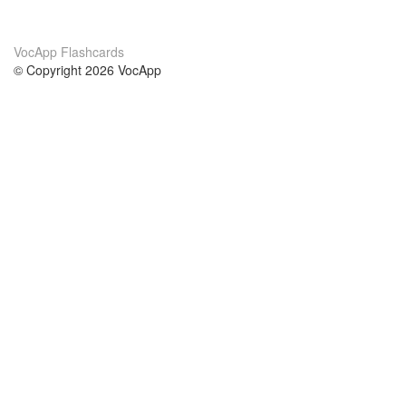
VocApp Flashcards
© Copyright 2026 VocApp
02-798 Mielczarskiego 8/58
Warsaw, Poland (EU)
About Us
Conditions
our team
100% guarantee
Blog
privacy policy
terms
Contact
GDPR
contact
Courses
Help