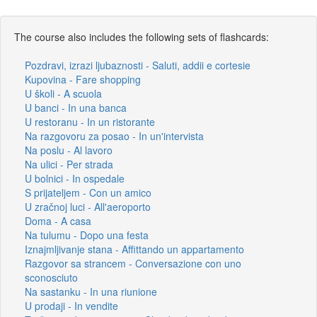
The course also includes the following sets of flashcards:
Pozdravi, izrazi ljubaznosti - Saluti, addii e cortesie
Kupovina - Fare shopping
U školi - A scuola
U banci - In una banca
U restoranu - In un ristorante
Na razgovoru za posao - In un'intervista
Na poslu - Al lavoro
Na ulici - Per strada
U bolnici - In ospedale
S prijateljem - Con un amico
U zračnoj luci - All'aeroporto
Doma - A casa
Na tulumu - Dopo una festa
Iznajmljivanje stana - Affittando un appartamento
Razgovor sa strancem - Conversazione con uno
sconosciuto
Na sastanku - In una riunione
U prodaji - In vendite