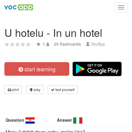
Toggl
navig
U hotelu - In un hotel
0
20 flashcards
VocApp
start learning
print
play
test yourself
Question
Answer
Mogu li dobiti drugu sobu, molim Vas?